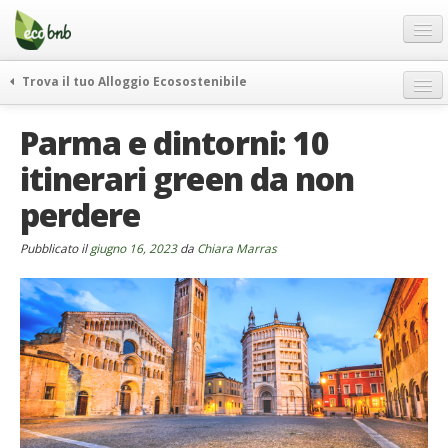
Menu
Salta
al
contenuto
Blog
Trova il tuo Alloggio Ecosostenibile
Offerte Speciali
weekend green
Parma e dintorni: 10
Regali
itinerari
itinerari green da non
FAQ
curiosità
perdere
vivere e viaggiare verde
Chi Siamo
news ed eventi
Partner
Pubblicato il
giugno 16, 2023
da
Chiara Marras
ecohotel
Contatti
rassegna stampa
Italiano
German
English
Spanish