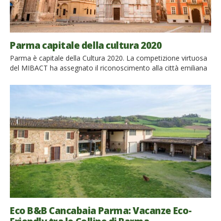
Parma capitale della cultura 2020
Parma è capitale della Cultura 2020. La competizione virtuosa
del MIBACT ha assegnato il riconoscimento alla città emiliana
di Correggio e di Verdi, culla dell’arte, della musica e del buon
cibo, che sa mettere in rete i suoi tesori culturali all’insegna
della sostenibilità. Una città da visitare almeno una volta nella
vita, ecco perché. Parma è […]
Eco B&B Cancabaia Parma: Vacanze Eco-