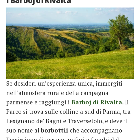
I Barboj di Rivalta
Se desideri un’esperienza unica, immergiti
nell’atmosfera rurale della campagna
parmense e raggiungi i
Barboj
di
Rivalta
. Il
Parco si trova sulle colline a sud di Parma, tra
Lesignano de’ Bagni e Traversetolo, e deve il
suo nome ai
borbottii
che accompagnano
l’emissione di gas metaniferi e fanghi dal