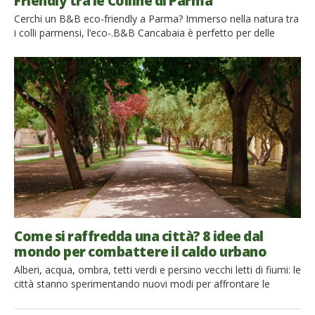
Friendly tra le Colline di Parma
Cerchi un B&B eco-friendly a Parma? Immerso nella natura tra
i colli parmensi, l’eco-.B&B Cancabaia è perfetto per delle
vacannze di puro relax a soli 15 minuti dal centro storico della
città. È il posto perfetto per godersi la natura dell’Appennino,
fare passeggiate a piedi o in bicicletta, alla scoperta di antichi
castelli, borghi suggestivi […]
Come si raffredda una città? 8 idee dal
mondo per combattere il caldo urbano
Alberi, acqua, ombra, tetti verdi e persino vecchi letti di fiumi: le
città stanno sperimentando nuovi modi per affrontare le
ondate di calore. Ecco alcuni dei progetti più interessanti da
Parigi a Singapore, da Valencia a Seul. Il cambiamento