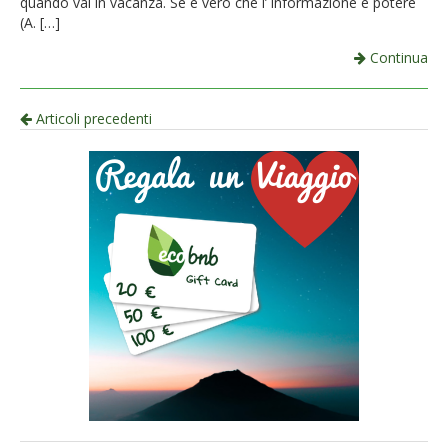
quando vai in vacanza. Se è vero che l’ informazione è potere
(A. […]
Continua
Navigazione
Articoli precedenti
per
articolo