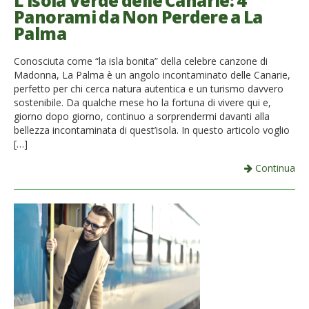
L’isola Verde delle Canarie: 4
Panorami da Non Perdere a La
French
Palma
Italiano
Conosciuta come “la isla bonita” della celebre canzone di
Madonna, La Palma è un angolo incontaminato delle Canarie,
perfetto per chi cerca natura autentica e un turismo davvero
sostenibile. Da qualche mese ho la fortuna di vivere qui e,
giorno dopo giorno, continuo a sorprendermi davanti alla
bellezza incontaminata di quest’isola. In questo articolo voglio
[…]
Continua