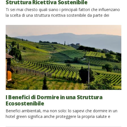
Struttura Ricettiva Sostenibile
Ti sei mai chiesto quali siano i principali fattori che influenzano
la scelta di una struttura ricettiva sostenibile da parte dei
viaggiatori? E perché tu, come host, dovresti tenerli in
considerazione? Le attitudini, le motivazioni, i valori e lo stile di
vita dei viaggiatori influenzano le loro scelte di turismo. Report
recenti sottolineano che sono […]
I Benefici di Dormire in una Struttura
Ecosostenibile
Benefici ambientali, ma non solo: lo sapevi che dormire in un
hotel green significa anche proteggere la propria salute e
promuovere le economie locali? Scegliere di soggiornare in