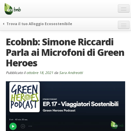
Menu
Salta
al
contenuto
Blog
Trova il tuo Alloggio Ecosostenibile
Offerte Speciali
weekend green
Ecobnb: Simone Riccardi
Regali
itinerari
Parla ai Microfoni di Green
FAQ
curiosità
Heroes
vivere e viaggiare verde
Chi Siamo
news ed eventi
Partner
Pubblicato il
ottobre 18, 2021
da
Sara Andreotti
ecohotel
Contatti
rassegna stampa
Italiano
German
English
Spanish