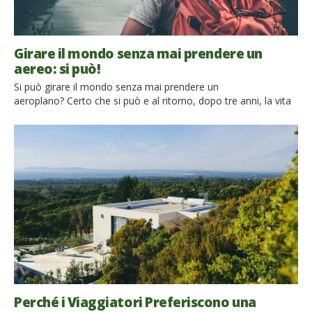
Girare il mondo senza mai prendere un
aereo: si può!
Si può girare il mondo senza mai prendere un
aeroplano? Certo che si può e al ritorno, dopo tre anni, la vita
appare totalmente diversa ma in realtà sei solo tu che sei
cambiato, un piccolo passo alla volta. Succede così a Claudio
Pelizzeni, laurea all’Univeristà Bocconi di Milano, carriera
bancaria avviata, appartamento, telefonino, tante sigarette e
[…]
Perché i Viaggiatori Preferiscono una