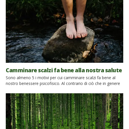
sé stessi Vicino al villaggio di Okoland si trova la casa
ecologica La Tanquilla. Il suo nome deriva da i tanquillas, […]
Camminare scalzi fa bene alla nostra salute
Sono almeno 5 i motivi per cui camminare scalzi fa bene al
nostro benessere psicofisico. Al contrario di ciò che in genere
si pensa e alle paure per l’igiene, i medici e gli specialisti,
basandosi su numerose ricerche, sostengono che camminare
scalzi dovrebbe diventare un’abitudine di bambini e adulti. È
un’attività assolutamente naturale che è in […]