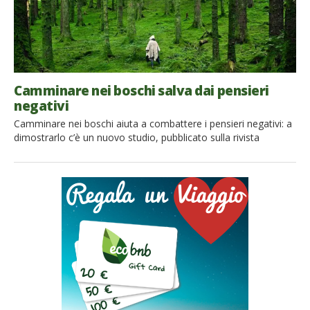
Camminare nei boschi salva dai pensieri
negativi
Camminare nei boschi aiuta a combattere i pensieri negativi: a
dimostrarlo c’è un nuovo studio, pubblicato sulla rivista
Proceedings of the National Academy of Sciences, condotto
all’università di Stanford dal ricercatore Gregory Bratman. Lo
studio (che potete leggere qui in inglese) ha riguardato 38
soggetti che vivono in zone urbane. Sono state sottoposte a
un questionario […]