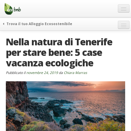
Menu
Salta
al
contenuto
Blog
Trova il tuo Alloggio Ecosostenibile
Offerte Speciali
weekend green
Nella natura di Tenerife
Regali
itinerari
per stare bene: 5 case
FAQ
curiosità
vacanza ecologiche
vivere e viaggiare verde
Chi Siamo
news ed eventi
Partner
Pubblicato il
novembre 24, 2019
da
Chiara Marras
ecohotel
Contatti
rassegna stampa
Italiano
German
English
Spanish