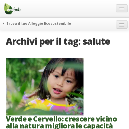
Menu
Salta
al
contenuto
Blog
Trova il tuo Alloggio Ecosostenibile
Offerte Speciali
weekend green
Archivi per il tag:
salute
Regali
itinerari
FAQ
curiosità
vivere e viaggiare verde
Chi Siamo
news ed eventi
Partner
ecohotel
Contatti
rassegna stampa
Italiano
German
English
Verde e Cervello: crescere vicino
alla natura migliora le capacità
Spanish