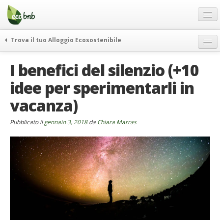
Menu
Salta
al
contenuto
Blog
Trova il tuo Alloggio Ecosostenibile
Offerte Speciali
weekend green
I benefici del silenzio (+10
Regali
itinerari
idee per sperimentarli in
FAQ
curiosità
vacanza)
vivere e viaggiare verde
Chi Siamo
news ed eventi
Partner
Pubblicato il
gennaio 3, 2018
da
Chiara Marras
ecohotel
Contatti
rassegna stampa
Italiano
German
English
Spanish