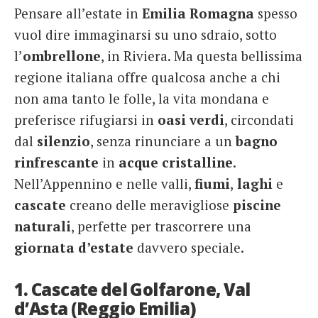
Pensare all’estate in
Emilia Romagna
spesso
French
vuol dire immaginarsi su uno sdraio, sotto
Italiano
l’
ombrellone
, in Riviera. Ma questa bellissima
regione italiana offre qualcosa anche a chi
non ama tanto le folle, la vita mondana e
preferisce rifugiarsi in
oasi
verdi
, circondati
dal
silenzio
, senza rinunciare a un
bagno
rinfrescante
in
acque
cristalline
.
Nell’Appennino e nelle valli,
fiumi
,
laghi
e
cascate
creano delle meravigliose
piscine
naturali
, perfette per trascorrere una
giornata d’estate
davvero speciale.
1. Cascate del Golfarone, Val
d’Asta (Reggio Emilia)