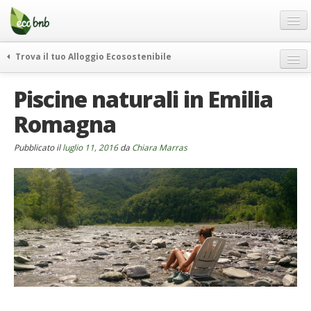
Menu
Salta
al
contenuto
Blog
Trova il tuo Alloggio Ecosostenibile
Offerte Speciali
weekend green
Piscine naturali in Emilia
Regali
itinerari
Romagna
FAQ
curiosità
vivere e viaggiare verde
Chi Siamo
Pubblicato il
luglio 11, 2016
da
Chiara Marras
news ed eventi
Partner
ecohotel
Contatti
rassegna stampa
Italiano
German
English
Spanish