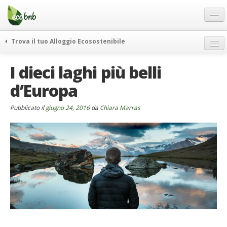
Menu
Salta
al
contenuto
Blog
Trova il tuo Alloggio Ecosostenibile
Offerte Speciali
weekend green
I dieci laghi più belli
Regali
itinerari
d’Europa
FAQ
curiosità
vivere e viaggiare verde
Chi Siamo
Pubblicato il
giugno 24, 2016
da
Chiara Marras
news ed eventi
Partner
ecohotel
Contatti
rassegna stampa
Italiano
German
English
Spanish