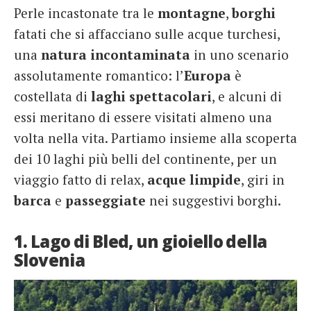
Perle incastonate tra le
montagne
,
borghi
French
fatati che si affacciano sulle acque turchesi,
Italiano
una
natura
incontaminata
in uno scenario
assolutamente romantico: l’
Europa
è
costellata di
laghi
spettacolari
, e alcuni di
essi meritano di essere visitati almeno una
volta nella vita. Partiamo insieme alla scoperta
dei 10 laghi più belli del continente, per un
viaggio fatto di relax,
acque
limpide
, giri in
barca
e
passeggiate
nei suggestivi borghi.
1. Lago di Bled, un gioiello della
Slovenia