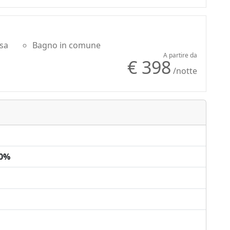
usa
Bagno in comune
A partire da
€ 398
/notte
00%