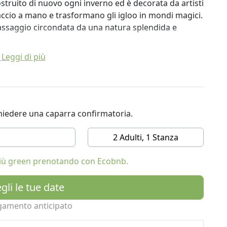
ostruito di nuovo ogni inverno ed è decorata da artisti
iaccio a mano e trasformano gli igloo in mondi magici.
assaggio circondata da una natura splendida e
 di camere: dalla igloo standard che possono ospitare
Leggi di più
alla igloo famiglia con bagno privato.
izi inclusi: un drink di benvenuto, una visita guidata
ve passeggiata con racchette da neve, il sacco a pelo
 della vasca idromassaggio.
ichiedere una caparra confirmatoria.
2 Adulti, 1 Stanza
 più green prenotando con Ecobnb.
gli le tue date
gamento anticipato