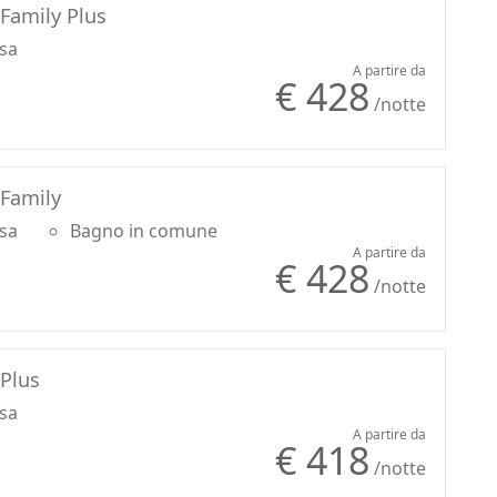
Family Plus
usa
A partire da
€ 428
/notte
 Family
usa
Bagno in comune
A partire da
€ 428
/notte
Plus
usa
A partire da
€ 418
/notte