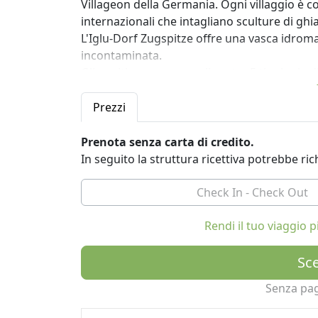
Villageon della Germania. Ogni villaggio è c
internazionali che intagliano sculture di gh
L'Iglu-Dorf Zugspitze offre una vasca idrom
incontaminata.
Gli ospiti possono scegliere tra 5 tipologie
fino a sei persone, compresi i gruppi misti, 
L'hotel dispone di un bar e di un ristorante.
Prezzi
Con la vostra prenotazione ci sono molti serv
attraverso l'igloo, cena e colazione, una bre
Prenota senza carta di credito.
interno e un sacco a pelo spedizione e l'uso
In seguito la struttura ricettiva potrebbe r
Concedetevi un'esperienza indimenticabile!
Rendi il tuo viaggio
Sce
Senza pa