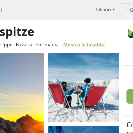
Italiano
t
G
spitze
-
Upper Bavaria
-
Germania
–
Mostra la località
C
co