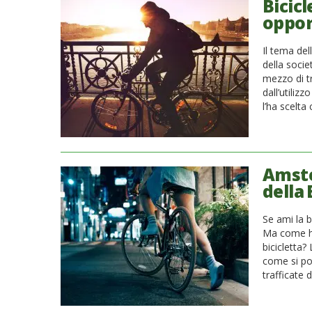
Bicicl
oppor
Il tema del
della socie
mezzo di t
dall’utili
l’ha scelt
Amste
della 
Se ami la b
Ma come ha
bicicletta
come si po
trafficate 