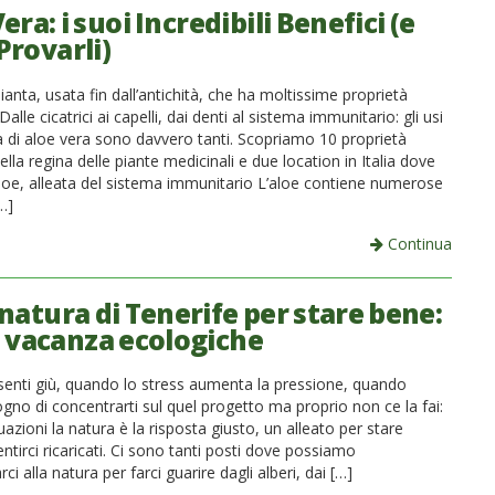
era: i suoi Incredibili Benefici (e
Provarli)
ianta, usata fin dall’antichità, che ha moltissime proprietà
alle cicatrici ai capelli, dai denti al sistema immunitario: gli usi
ta di aloe vera sono davvero tanti. Scopriamo 10 proprietà
 della regina delle piante medicinali e due location in Italia dove
Aloe, alleata del sistema immunitario L’aloe contiene numerose
…]
Continua
natura di Tenerife per stare bene:
e vacanza ecologiche
senti giù, quando lo stress aumenta la pressione, quando
ogno di concentrarti sul quel progetto ma proprio non ce la fai:
tuazioni la natura è la risposta giusto, un alleato per stare
ntirci ricaricati. Ci sono tanti posti dove possiamo
i alla natura per farci guarire dagli alberi, dai […]