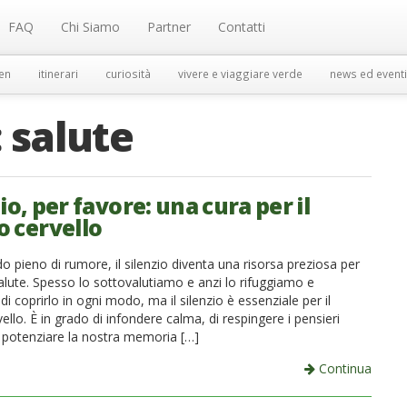
FAQ
Chi Siamo
Partner
Contatti
en
itinerari
curiosità
vivere e viaggiare verde
news ed eventi
:
salute
io, per favore: una cura per il
o cervello
 pieno di rumore, il silenzio diventa una risorsa preziosa per
alute. Spesso lo sottovalutiamo e anzi lo rifuggiamo e
i coprirlo in ogni modo, ma il silenzio è essenziale per il
ello. È in grado di infondere calma, di respingere i pensieri
i potenziare la nostra memoria […]
Continua