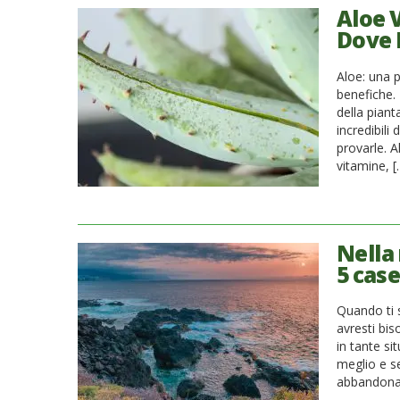
Aloe V
Dove 
Aloe: una p
benefiche. D
della pian
incredibili
provarle. 
vitamine, [
Nella 
5 cas
Quando ti 
avresti bis
in tante si
meglio e se
abbandonarc