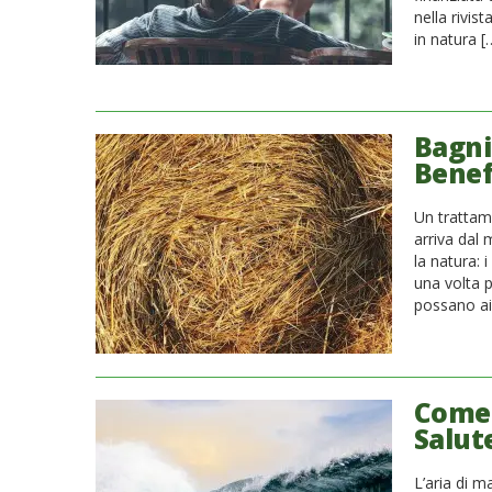
nella rivist
in natura [
Bagni 
Benef
Un trattam
arriva dal
la natura:
una volta p
possano aiu
Come l
Salut
L’aria di m