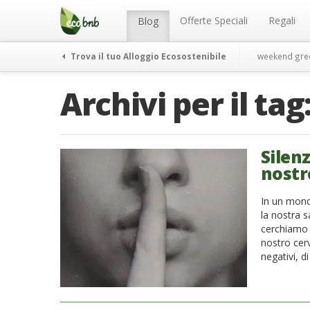
Menu
Salta
al
Offerte Speciali
Regali
Blog
contenuto
Trova il tuo Alloggio Ecosostenibile
weekend gre
Archivi per il tag
Silenz
nostr
In un mondo
la nostra s
cerchiamo d
nostro cerv
negativi, d