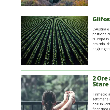
Glifos
L’Austria è
pesticida c
l’Europa in
erbicida, d
degli ingen
2 Ore
Stare 
Il rimedio 
settimana 
dell’Univers
finanziata 