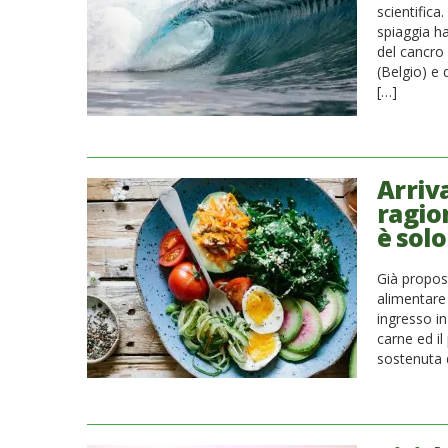
scientific
spiaggia ha
del cancro 
(Belgio) e 
[…]
Arriva
ragion
è sol
Già propost
alimentare 
ingresso in
carne ed il
sostenuta d