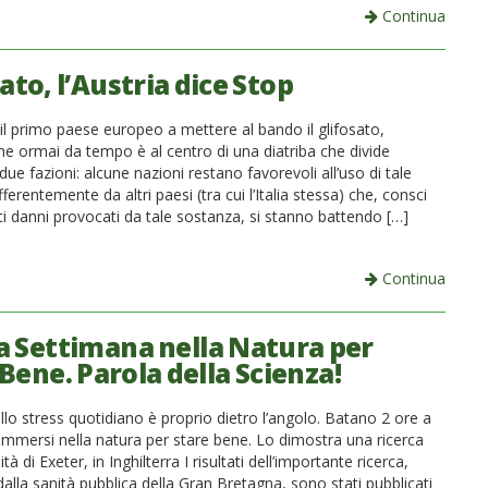
Continua
ato, l’Austria dice Stop
 il primo paese europeo a mettere al bando il glifosato,
he ormai da tempo è al centro di una diatriba che divide
 due fazioni: alcune nazioni restano favorevoli all’uso di tale
ifferentemente da altri paesi (tra cui l’Italia stessa) che, consci
ti danni provocati da tale sostanza, si stanno battendo […]
Continua
 a Settimana nella Natura per
Bene. Parola della Scienza!
allo stress quotidiano è proprio dietro l’angolo. Batano 2 ore a
immersi nella natura per stare bene. Lo dimostra una ricerca
ità di Exeter, in Inghilterra I risultati dell’importante ricerca,
dalla sanità pubblica della Gran Bretagna, sono stati pubblicati