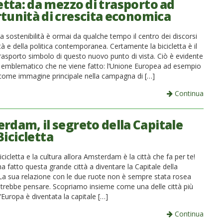
etta: da mezzo di trasporto ad
tunità di crescita economica
la sostenibilità è ormai da qualche tempo il centro dei discorsi
tà e della politica contemporanea. Certamente la bicicletta è il
rasporto simbolo di questo nuovo punto di vista. Ciò è evidente
zzo emblematico che ne viene fatto: l’Unione Europea ad esempio
a come immagine principale nella campagna di […]
Continua
rdam, il segreto della Capitale
Bicicletta
icicletta e la cultura allora Amsterdam è la città che fa per te!
 fatto questa grande città a diventare la Capitale della
? La sua relazione con le due ruote non è sempre stata rosea
trebbe pensare. Scopriamo insieme come una delle città più
d’Europa è diventata la capitale […]
Continua