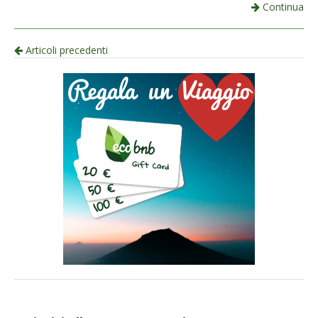
Continua
Navigazione
Articoli precedenti
per
articolo