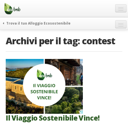
Menu
Salta
al
contenuto
Blog
Trova il tuo Alloggio Ecosostenibile
Offerte Speciali
weekend green
Archivi per il tag:
contest
Regali
itinerari
FAQ
curiosità
vivere e viaggiare verde
Chi Siamo
news ed eventi
Partner
ecohotel
Contatti
rassegna stampa
Italiano
German
English
Il Viaggio Sostenibile Vince!
Spanish