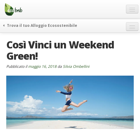
Menu
Salta
al
contenuto
Blog
Trova il tuo Alloggio Ecosostenibile
Offerte Speciali
weekend green
Così Vinci un Weekend
Regali
itinerari
Green!
FAQ
curiosità
vivere e viaggiare verde
Chi Siamo
Pubblicato il
maggio 16, 2018
da
Silvia Ombellini
news ed eventi
Partner
ecohotel
Contatti
rassegna stampa
Italiano
German
English
Spanish