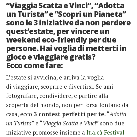
“Viaggia Scatta e Vinci”, “Adotta
French
un Turista” e “Scopri un Pianeta”
sono le 3 iniziative da non perdere
Italiano
quest’estate, per vincere un
weekend eco-friendly per due
persone. Hai voglia di metterti in
gioco e viaggiare gratis?
Ecco come fare:
L’estate si avvicina, e arriva la voglia
di viaggiare, scoprire e divertirsi. Se ami
fotografare, condividere, e partire alla
scoperta del mondo, non per forza lontano da
casa, ecco
3 contest perfetti per te
. “
Adotta
un Turista
” e “
Viaggia Scatta e Vinci
” sono due
iniziative promosse insieme a
It.a.cà Festival