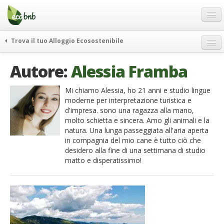
Menu
Salta
al
contenuto
Blog
Trova il tuo Alloggio Ecosostenibile
Offerte Speciali
weekend green
Autore:
Alessia Framba
Regali
itinerari
FAQ
curiosità
Mi chiamo Alessia, ho 21 anni e studio lingue
moderne per interpretazione turistica e
vivere e viaggiare verde
Chi Siamo
d'impresa. sono una ragazza alla mano,
news ed eventi
molto schietta e sincera. Amo gli animali e la
Partner
natura. Una lunga passeggiata all'aria aperta
ecohotel
in compagnia del mio cane è tutto ciò che
Contatti
rassegna stampa
desidero alla fine di una settimana di studio
matto e disperatissimo!
Italiano
German
English
Spanish