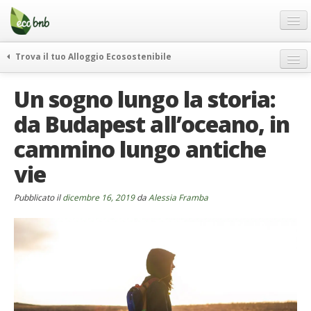
Menu
Salta
al
contenuto
Blog
Trova il tuo Alloggio Ecosostenibile
Offerte Speciali
weekend green
Un sogno lungo la storia:
Regali
itinerari
da Budapest all’oceano, in
FAQ
curiosità
cammino lungo antiche
vivere e viaggiare verde
Chi Siamo
news ed eventi
vie
Partner
ecohotel
Contatti
Pubblicato il
dicembre 16, 2019
da
Alessia Framba
rassegna stampa
Italiano
German
English
Spanish