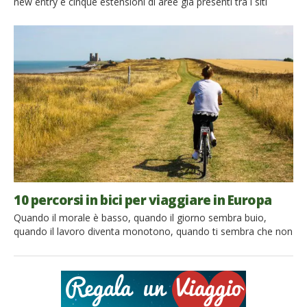
new entry e cinque estensioni di aree già presenti tra i siti
Unesco. Scopriamo insieme i nuovi siti Unesco! I siti
riconosciuti dall’Unesco sono quei luoghi diffusi in tutto il
mondo dallo straordinario valore storico, culturale o
ambientale. Luoghi incredibili che meritano di […]
10 percorsi in bici per viaggiare in Europa
Quando il morale è basso, quando il giorno sembra buio,
quando il lavoro diventa monotono, quando ti sembra che non
ci sia più speranza, monta sulla bicicletta e pedala senza
pensare a nient’altro che alla strada che percorri. Sir Arthur
Conan Doyle Se per quest’anno ti sei ripromesso di viaggiare di
più, di farlo in […]