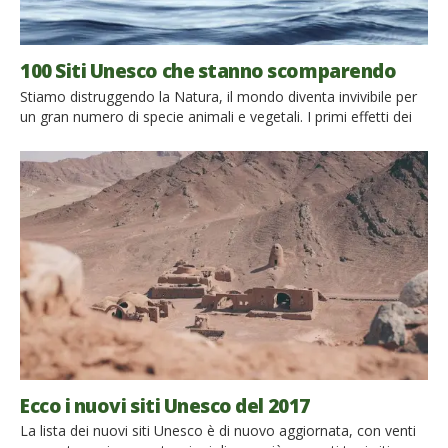
100 Siti Unesco che stanno scomparendo
Stiamo distruggendo la Natura, il mondo diventa invivibile per
un gran numero di specie animali e vegetali. I primi effetti dei
cambiamenti climatici sono già ben visibili in tante parti del
mondo, e adesso una ricerca australiana ci dice che oltre 100
siti naturali, inseriti tra i patrimoni dell’umanità, rischiano di
sparire, per colpa nostra. […]
Ecco i nuovi siti Unesco del 2017
La lista dei nuovi siti Unesco è di nuovo aggiornata, con venti