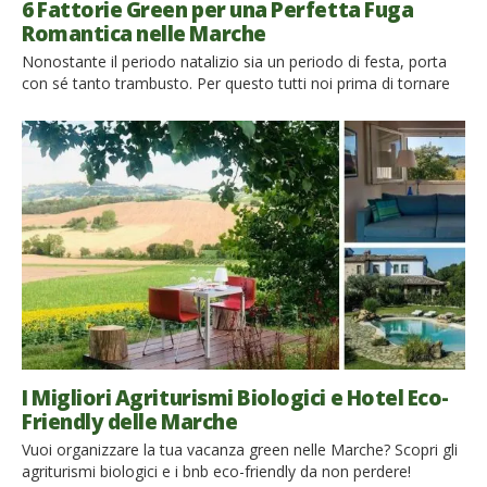
6 Fattorie Green per una Perfetta Fuga
Romantica nelle Marche
Nonostante il periodo natalizio sia un periodo di festa, porta
con sé tanto trambusto. Per questo tutti noi prima di tornare
alla vita di tutti giorni, sentiamo di meritarci ancora qualche
giorno di relax e riposo. Se sei alla ricerca di un po’ di pace per
ricaricarti prima di tornare alla tua routine, non puoi […]
I Migliori Agriturismi Biologici e Hotel Eco-
Friendly delle Marche
Vuoi organizzare la tua vacanza green nelle Marche? Scopri gli
agriturismi biologici e i bnb eco-friendly da non perdere!