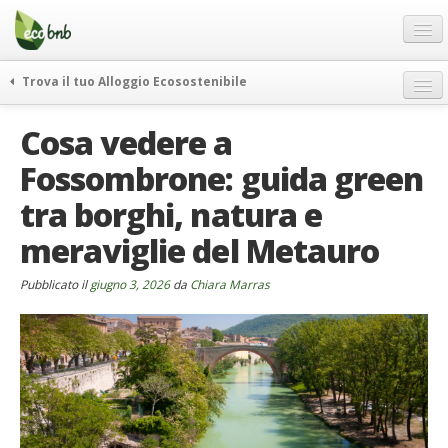
Menu
Salta
al
contenuto
Blog
Trova il tuo Alloggio Ecosostenibile
Offerte Speciali
weekend green
Cosa vedere a
Regali
itinerari
Fossombrone: guida green
FAQ
curiosità
tra borghi, natura e
vivere e viaggiare verde
Chi Siamo
news ed eventi
meraviglie del Metauro
Partner
ecohotel
Contatti
Pubblicato il
giugno 3, 2026
da
Chiara Marras
rassegna stampa
Italiano
German
English
Spanish