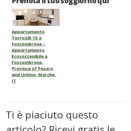
Prenota il tuo soggiorno qui
Appartamento
Torricelli 15 a
Fossombrone –
Appartamento
Ecosostenibile a
Fossombrone,
Province of Pesaro
and Urbino, Marche,
IT
Ti è piaciuto questo
articolo? Ricevi gratis le