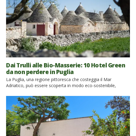
dei viaggi alternativi, dimenticandosi dell’esistenza della
macchina e di qualsiasi altro […]
Dai Trulli alle Bio-Masserie: 10 Hotel Green
da non perdere in Puglia
La Puglia, una regione pittoresca che costeggia il Mar
Adriatico, può essere scoperta in modo eco-sostenibile,
soggiornando in bellissime ospitalità immerse nella natura.
Ecco i 10 hotel eco-friendly da non perdere! Il “tacco dello
stivale“, per la sua forma lunga e stretta e per la sua
estensione, richiede un po’ di tempo per essere esplorata. Non
[…]