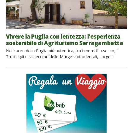
Vivere la Puglia con lentezza: l’esperienza
sostenibile di Agriturismo Serragambetta
Nel cuore della Puglia più autentica, tra i muretti a secco, i
Trulli e gli ulivi secolari delle Murge sud-orientali, sorge il
Bioagriturismo Serragambetta, un angolo di mondo dove il
tempo sembra rallentare per concedersi alla bellezza. Situata
tra le suggestive Grotte di Castellana e la storica Conversano,
questa antica residenza di campagna costruita nel […]