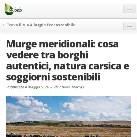
Menu
Salta
al
contenuto
Blog
Trova il tuo Alloggio Ecosostenibile
Offerte Speciali
weekend green
Murge meridionali: cosa
Regali
itinerari
vedere tra borghi
FAQ
curiosità
autentici, natura carsica e
vivere e viaggiare verde
Chi Siamo
news ed eventi
soggiorni sostenibili
Partner
ecohotel
Contatti
Pubblicato il
maggio 5, 2026
da
Chiara Marras
rassegna stampa
Italiano
German
English
Spanish