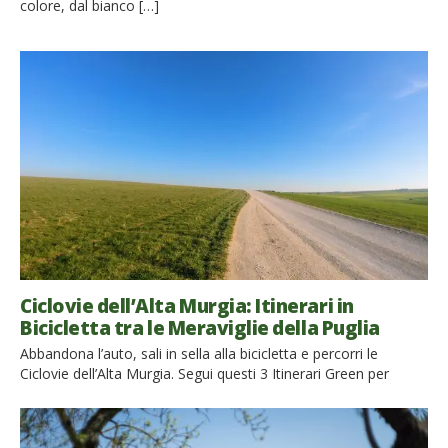
colore, dal bianco […]
Ciclovie dell’Alta Murgia: Itinerari in
Bicicletta tra le Meraviglie della Puglia
Abbandona l’auto, sali in sella alla bicicletta e percorri le
Ciclovie dell’Alta Murgia. Segui questi 3 Itinerari Green per
scoprire tesori nascosti che non immaginavi La Puglia è un
territorio ricco di sorprese da scoprire e molto spesso per
poter ammirare questi gioielli nascosti bisogna intraprendere