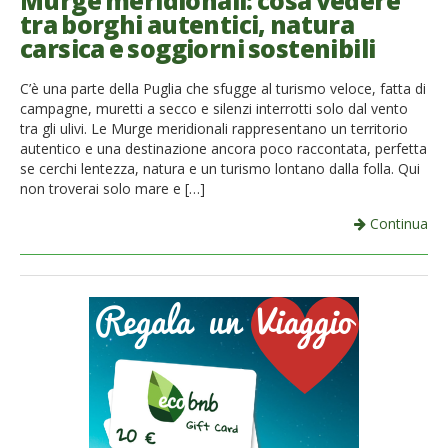
Murge meridionali: cosa vedere
tra borghi autentici, natura
French
carsica e soggiorni sostenibili
Italiano
C’è una parte della Puglia che sfugge al turismo veloce, fatta di
campagne, muretti a secco e silenzi interrotti solo dal vento
tra gli ulivi. Le Murge meridionali rappresentano un territorio
autentico e una destinazione ancora poco raccontata, perfetta
se cerchi lentezza, natura e un turismo lontano dalla folla. Qui
non troverai solo mare e […]
Continua