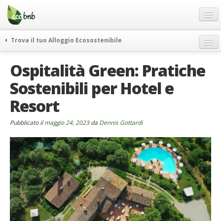
Menu
Salta
al
contenuto
Blog
Trova il tuo Alloggio Ecosostenibile
Offerte Speciali
weekend green
Ospitalità Green: Pratiche
Regali
itinerari
Sostenibili per Hotel e
FAQ
curiosità
Resort
vivere e viaggiare verde
Chi Siamo
news ed eventi
Partner
Pubblicato il
maggio 24, 2023
da
Dennis Gottardi
ecohotel
Contatti
rassegna stampa
Italiano
German
English
Spanish