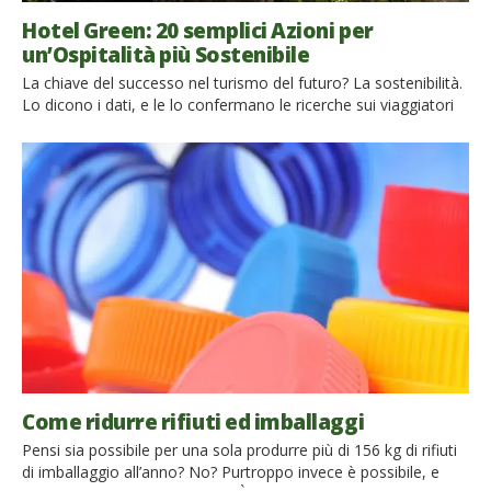
Hotel Green: 20 semplici Azioni per
un’Ospitalità più Sostenibile
La chiave del successo nel turismo del futuro? La sostenibilità.
Lo dicono i dati, e le lo confermano le ricerche sui viaggiatori
che cercano sempre più hotel green. Ce lo chiede anche il
Pianeta: la sostenibilità è diventata un obbligo. Scopriamo 20
azioni da intraprendere subito per innovare la tua ricettività
turistica in modo eco-friendly. Gli ultimi trend […]
Come ridurre rifiuti ed imballaggi
Pensi sia possibile per una sola produrre più di 156 kg di rifiuti
di imballaggio all’anno? No? Purtroppo invece è possibile, e