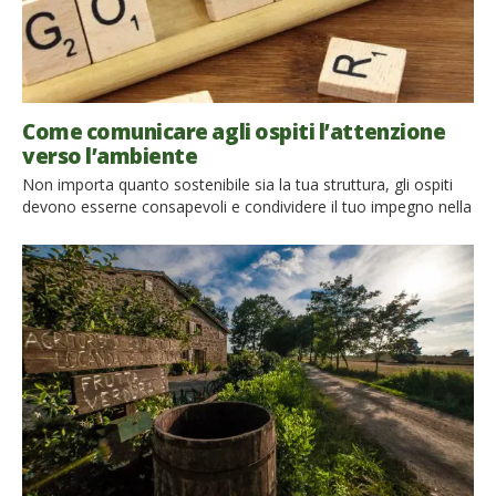
Come comunicare agli ospiti l’attenzione
verso l’ambiente
Non importa quanto sostenibile sia la tua struttura, gli ospiti
devono esserne consapevoli e condividere il tuo impegno nella
salvaguarda dell’ambiente: scopriamo insieme alcune semplici
strategie per informare e sensibilizzare i nostri ospiti Quando
riceviamo i nostri ospiti è importante informarli sulle misure
che abbiamo intrapreso per ridurre il nostro impatto
ambientale e ingaggiarli nel […]