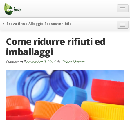
Menu
Salta
al
contenuto
Blog
Trova il tuo Alloggio Ecosostenibile
Offerte Speciali
weekend green
Come ridurre rifiuti ed
Regali
itinerari
imballaggi
FAQ
curiosità
vivere e viaggiare verde
Chi Siamo
Pubblicato il
novembre 3, 2016
da
Chiara Marras
news ed eventi
Partner
ecohotel
Contatti
rassegna stampa
Italiano
German
English
Spanish