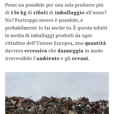
Pensi sia possibile per una sola produrre più
French
di
156 kg
di
rifiuti
di
imballaggio
all’anno?
Italiano
No? Purtroppo invece è possibile, e
probabilmente lo fai anche tu. È questa infatti
la media di imballaggi prodotti da ogni
cittadino dell’Unione Europea, una
quantità
davvero
eccessiva
che
danneggia
in modo
irreversibile l’
ambiente
e gli
oceani
.