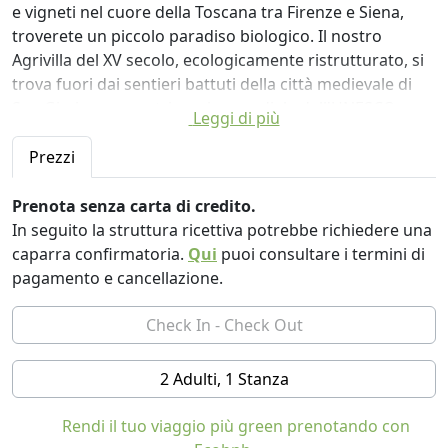
e vigneti nel cuore della Toscana tra Firenze e Siena,
troverete un piccolo paradiso biologico. Il nostro
Agrivilla del XV secolo, ecologicamente ristrutturato, si
trova fuori dai sentieri battuti della città medievale di
San Gimignano, patrimonio mondiale dell'UNESCO.
Leggi di più
Vi ritroverete trasportati in un santuario abbellito da
Prezzi
paesaggi toscani squisitamente belli e flora e fauna
meravigliosamente interessanti. Gli splendori della
Prenota senza carta di credito.
natura che ti circonderanno rappresenteranno
In seguito la struttura ricettiva potrebbe richiedere una
l'opportunità perfetta per disconnetterti dal caos e
caparra confirmatoria.
Qui
puoi consultare i termini di
dalla frenesia della vita quotidiana mentre ti godi
pagamento e cancellazione.
consapevolmente il nostro ambiente tranquillo e
silenzioso. Sarai accolto e servito dal nostro team
premuroso, energico e amichevole che si adopererà
per prendersi cura di te con energia positiva e
2 Adulti, 1 Stanza
gentilezza e soddisfare ogni tua esigenza -
un'esperienza di ospitalità davvero calda e sincera.
Rendi il tuo viaggio più green prenotando con