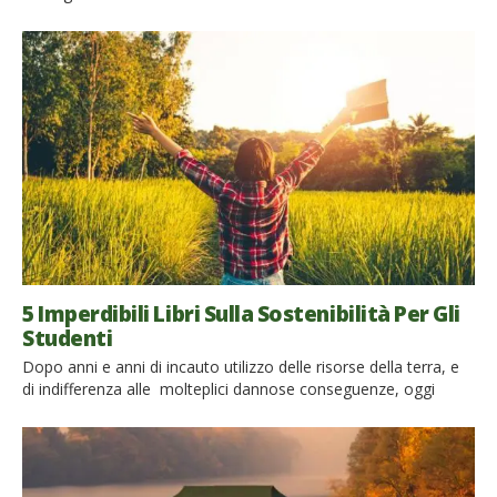
ecologia, ovvero scienza che studia i rapporti tra noi e
l’ambiente, e turismo. Sempre più persone sposano questa
nuovo approccio alle proprie vacanze scegliendo strutture
verdi, attività a basso impatto sull’ambiente e sulle popolazioni
locali e mezzi di trasporto […]
5 Imperdibili Libri Sulla Sostenibilità Per Gli
Studenti
Dopo anni e anni di incauto utilizzo delle risorse della terra, e
di indifferenza alle molteplici dannose conseguenze, oggi
l’umanità è finalmente pronta a prendersi le proprie
responsabilità. Infatti oggi, si parla molto di sostenibilità, uno
dei trend più scottanti in ogni discussione riguardante il futuro
della nostra società. Ci sono una miriade di libri, articoli, […]