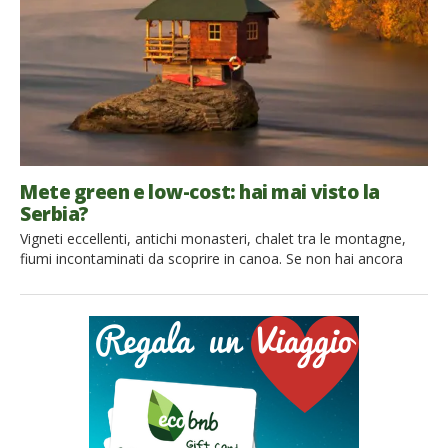
Mete green e low-cost: hai mai visto la
Serbia?
Vigneti eccellenti, antichi monasteri, chalet tra le montagne,
fiumi incontaminati da scoprire in canoa. Se non hai ancora
visitato la Serbia, questa è l’occasione per metterti in viaggio.
Lasciati incantare dal fascino di questi luoghi poco conosciuti e
goditi il piacere della scoperta! 1. Cosa vedere in Serbia Nell’est
Europa, nella regione dei Balcani, si trova la Serbia, […]