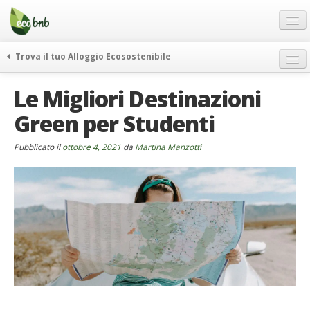
Menu
Salta
al
contenuto
Blog
Trova il tuo Alloggio Ecosostenibile
Offerte Speciali
weekend green
Le Migliori Destinazioni
Regali
itinerari
Green per Studenti
FAQ
curiosità
vivere e viaggiare verde
Chi Siamo
Pubblicato il
ottobre 4, 2021
da
Martina Manzotti
news ed eventi
Partner
ecohotel
Contatti
rassegna stampa
Italiano
German
English
Spanish