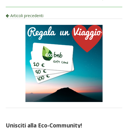
Navigazione
Articoli precedenti
per
articolo
Unisciti alla Eco-Community!