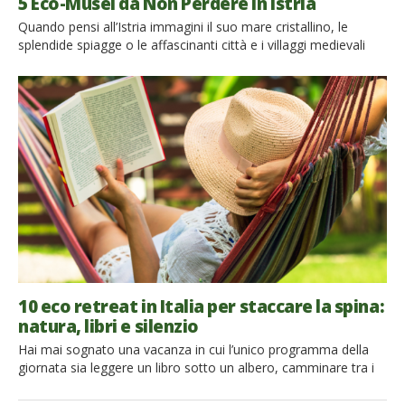
5 Eco-Musei da Non Perdere in Istria
Quando pensi all’Istria immagini il suo mare cristallino, le
splendide spiagge o le affascinanti città e i villaggi medievali
dell’entroterra. Ma questa regione è anche ricca di
incredibili eco-musei per viaggiatori sostenibili che cercano
esperienze in armonia con la natura, a contatto con le
comunità locali. Gli eco-musei dell’Istria ti immergono
nella cultura del luogo. Questo ti permette di […]
10 eco retreat in Italia per staccare la spina:
natura, libri e silenzio
Hai mai sognato una vacanza in cui l’unico programma della
giornata sia leggere un libro sotto un albero, camminare tra i
boschi e ritrovare il piacere della lentezza? In un mondo in cui
siamo sempre connessi e impegnati, concedersi qualche