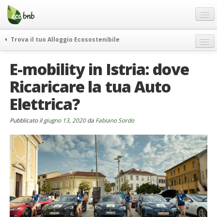
Menu
Salta
al
contenuto
Blog
Trova il tuo Alloggio Ecosostenibile
Offerte Speciali
weekend green
E-mobility in Istria: dove
Regali
itinerari
Ricaricare la tua Auto
FAQ
curiosità
Elettrica?
vivere e viaggiare verde
Chi Siamo
news ed eventi
Partner
Pubblicato il
giugno 13, 2020
da
Fabiano Sordo
ecohotel
Contatti
rassegna stampa
Italiano
German
English
Spanish