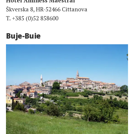
Hotel Aminess Maestral****
Škverska 8, HR-52466 Cittanova
T. +385 (0)52 858600
Buje-Buie