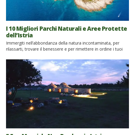
I 10 Migliori Parchi Naturali e Aree Protette
dell’Istria
Immergiti nell’abbondanza della natura incontaminata, per
rilassarti, trovare il benessere e per rimettere in ordine i tuoi
sensi. I parchi naturali dell’Istria sono unici per l’ambiente in cui
si trovano. L’Istria sta compiendo grandi sforzi per diventare la
regione più sostenibile della Croazia. Non sorprende che ci
siano più di 67 aree della rete ecologica Natura 2000, […]