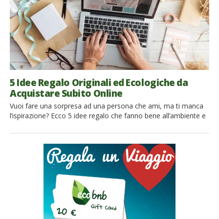
5 Idee Regalo Originali ed Ecologiche da
Acquistare Subito Online
Vuoi fare una sorpresa ad una persona che ami, ma ti manca
l’ispirazione? Ecco 5 idee regalo che fanno bene all’ambiente e
che puoi acquistare online in pochi click Devi fare un regalo per
un’occasione speciale? Perché non puntare su un dono eco-
friendly? Oltre a rispettare l’ambiente, potrai lanciare un
messaggio positivo a chi lo riceve […]