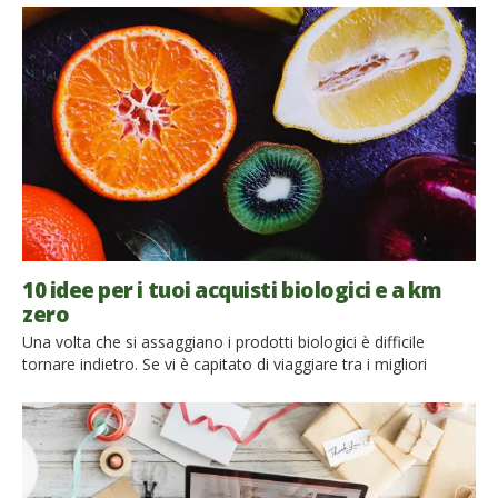
un supermercato dove i prezzi dei generi alimentari sono
stabiliti sulla base del loro impatto ambientale? Sembra un’idea
futuristica, invece è già […]
10 idee per i tuoi acquisti biologici e a km
zero
Una volta che si assaggiano i prodotti biologici è difficile
tornare indietro. Se vi è capitato di viaggiare tra i migliori
agriturismi biologici e le fattorie d’Italia e assaggiare prodotti
fantastici, dal gusto e profumo intensi, cresciuti in luoghi
incontaminati e bellissimi, siamo sicuri che una volta tornati in
città avete desiderato riportare quelle prelibatezze […]