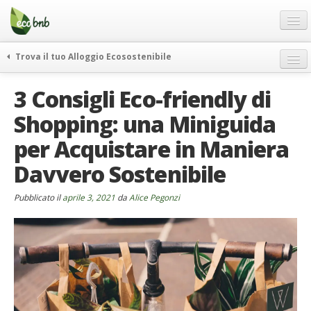
Menu
Salta
al
contenuto
Blog
Trova il tuo Alloggio Ecosostenibile
Offerte Speciali
weekend green
3 Consigli Eco-friendly di
Regali
itinerari
Shopping: una Miniguida
FAQ
curiosità
per Acquistare in Maniera
vivere e viaggiare verde
Chi Siamo
news ed eventi
Davvero Sostenibile
Partner
ecohotel
Contatti
Pubblicato il
aprile 3, 2021
da
Alice Pegonzi
rassegna stampa
Italiano
German
English
Spanish