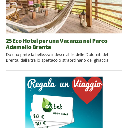
25 Eco Hotel per una Vacanza nel Parco
Adamello Brenta
Da una parte la bellezza indescrivibile delle Dolomiti del
Brenta, dall’altra lo spettacolo straordinario dei ghiacciai
dell’Adamello: in mezzo un territorio incredibile costellato di
verde, laghi, boschi di conifere, cascate e malghe: il Parco
Adamello Brenta è l’area protteta più vasta del Trentino e una
destinazione perfetta per una vacanza tra relax e natura, in […]