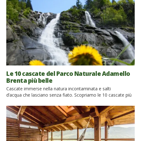
a contatto con la natura? Il Parco Adamello Brenta Geopark,
nel cuore del Trentino, è il posto […]
Le 10 cascate del Parco Naturale Adamello
Brenta più belle
Cascate immerse nella natura incontaminata e salti
d’acqua che lasciano senza fiato. Scopriamo le 10 cascate più
belle del Parco Naturale Adamello Brenta, in Trentino. Tra le
nostre destinazioni preferite del Trentino c’è sicuramente il
Parco Naturale Adamello Brenta, un luogo dove la natura
regala spettacoli unici e incontri inaspettati, mostrando in ogni
angolo la sua bellezza incontaminata. Sono […]