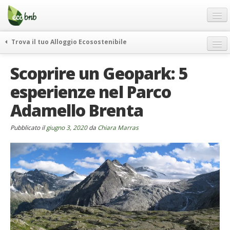
Menu
Salta
al
contenuto
Blog
Trova il tuo Alloggio Ecosostenibile
Offerte Speciali
weekend green
Scoprire un Geopark: 5
Regali
itinerari
esperienze nel Parco
FAQ
curiosità
Adamello Brenta
vivere e viaggiare verde
Chi Siamo
news ed eventi
Partner
Pubblicato il
giugno 3, 2020
da
Chiara Marras
ecohotel
Contatti
rassegna stampa
Italiano
German
English
Spanish