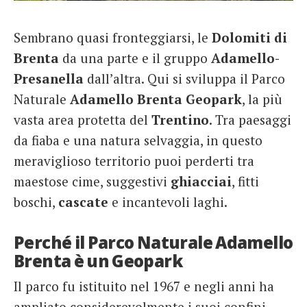
French
Sembrano quasi fronteggiarsi, le
Dolomiti di
Italiano
Brenta
da una parte e il gruppo
Adamello-
Presanella
dall’altra. Qui si sviluppa il Parco
Naturale
Adamello Brenta Geopark
, la più
vasta area protetta del
Trentino
. Tra paesaggi
da fiaba e una natura selvaggia, in questo
meraviglioso territorio puoi perderti tra
maestose cime, suggestivi
ghiacciai
, fitti
boschi,
cascate
e incantevoli laghi.
Perché il Parco Naturale Adamello
Brenta è un Geopark
Il parco fu istituito nel 1967 e negli anni ha
ampliato considerevolmente i suoi confini,