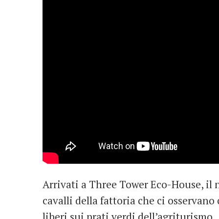
Arrivati a Three Tower Eco-House, il 
cavalli della fattoria che ci osservan
liberi sui prati verdi dell’agriturismo.