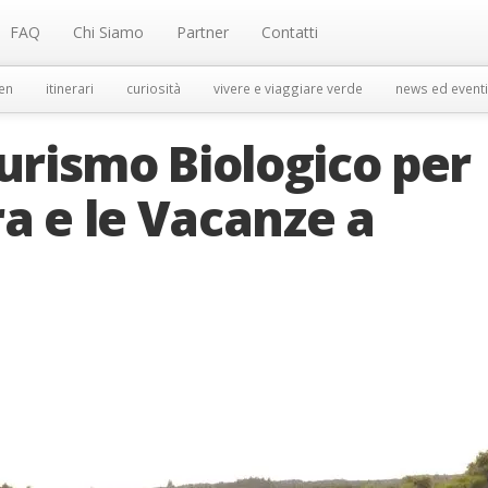
FAQ
Chi Siamo
Partner
Contatti
en
itinerari
curiosità
vivere e viaggiare verde
news ed eventi
turismo Biologico per
a e le Vacanze a