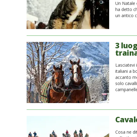
Un Natale d
ha detto c
un antico c
3 luog
traina
Lasciatevi
italiani a 
accanto me
solo cavall
campanelle 
Caval
Cosa ne dit