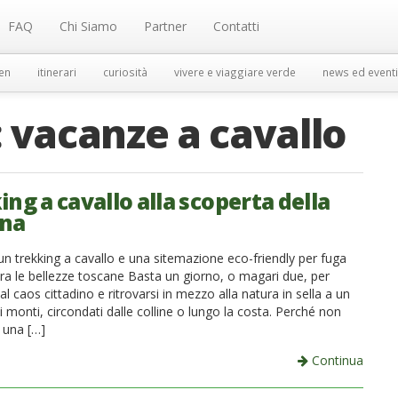
FAQ
Chi Siamo
Partner
Contatti
en
itinerari
curiosità
vivere e viaggiare verde
news ed eventi
:
vacanze a cavallo
ng a cavallo alla scoperta della
ana
un trekking a cavallo e una sitemazione eco-friendly per fuga
 tra le bellezze toscane Basta un giorno, o magari due, per
l caos cittadino e ritrovarsi in mezzo alla natura in sella a un
 i monti, circondati dalle colline o lungo la costa. Perché non
 una […]
Continua