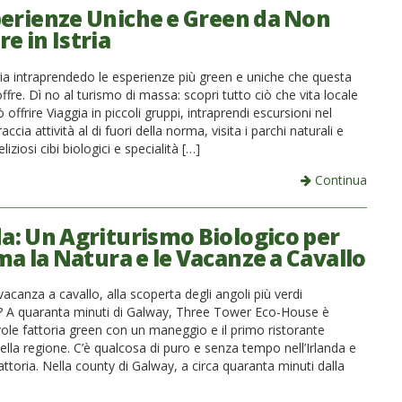
perienze Uniche e Green da Non
e in Istria
tria intraprendedo le esperienze più green e uniche che questa
offre. Dì no al turismo di massa: scopri tutto ciò che vita locale
ò offrire Viaggia in piccoli gruppi, intraprendi escursioni nel
ccia attività al di fuori della norma, visita i parchi naturali e
iziosi cibi biologici e specialità […]
Continua
da: Un Agriturismo Biologico per
ma la Natura e le Vacanze a Cavallo
acanza a cavallo, alla scoperta degli angoli più verdi
da? A quaranta minuti di Galway, Three Tower Eco-House è
vole fattoria green con un maneggio e il primo ristorante
ella regione. C’è qualcosa di puro e senza tempo nell’Irlanda e
attoria. Nella county di Galway, a circa quaranta minuti dalla