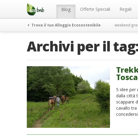
Menu
Salta
al
Offerte Speciali
Regali
Blog
contenuto
Trova il tuo Alloggio Ecosostenibile
weekend gre
Archivi per il tag
Trekki
Tosc
5 idee per 
dalla città
scappare da
cavallo tra
concedersi