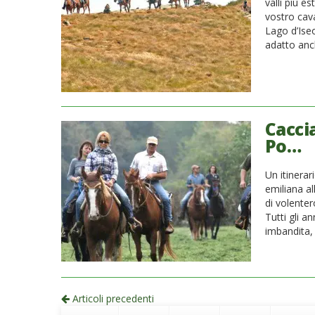
valli più es
vostro cava
Lago d’Iseo
adatto anc
Caccia
Po…
Un itinerar
emiliana al
di volenter
Tutti gli a
imbandita, 
Navigazione
Articoli precedenti