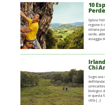
10 Es
Perder
Eplora l’Is
regione ti 
istriana pu
verde, abbra
assaggia del
Irlan
Chi A
Sogni una v
dell’Irlan
un’incante
biologico d
in questa f
città […]