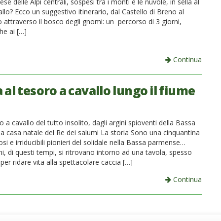
tese delle Alpi centrali, sospesi tra i monti e le nuvole, in sella al
llo? Ecco un suggestivo itinerario, dal Castello di Breno al
 attraverso il bosco degli gnomi: un percorso di 3 giorni,
he ai […]
Continua
 al tesoro a cavallo lungo il fiume
io a cavallo del tutto insolito, dagli argini spioventi della Bassa
la casa natale del Re dei salumi La storia Sono una cinquantina
osi e irriducibili pionieri del solidale nella Bassa parmense…
nni, di questi tempi, si ritrovano intorno ad una tavola, spesso
per ridare vita alla spettacolare caccia […]
Continua