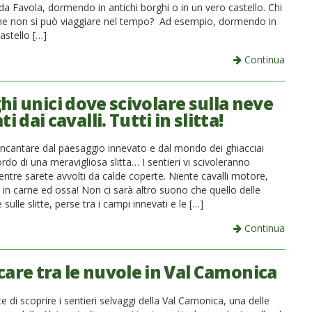
a Favola, dormendo in antichi borghi o in un vero castello. Chi
he non si può viaggiare nel tempo? Ad esempio, dormendo in
astello […]
Continua
hi unici dove scivolare sulla neve
ti dai cavalli. Tutti in slitta!
 incantare dal paesaggio innevato e dal mondo dei ghiacciai
bordo di una meravigliosa slitta… I sentieri vi scivoleranno
ntre sarete avvolti da calde coperte. Niente cavalli motore,
i in carne ed ossa! Non ci sarà altro suono che quello delle
sulle slitte, perse tra i campi innevati e le […]
Continua
care tra le nuvole in Val Camonica
e di scoprire i sentieri selvaggi della Val Camonica, una delle