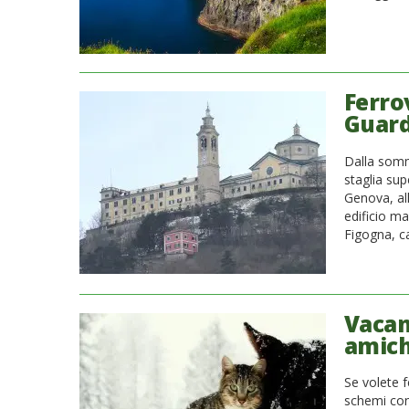
Ferro
Guard
Dalla sommi
staglia sup
Genova, al
edificio ma
Figogna, ca
Vacan
amich
Se volete 
schemi cons