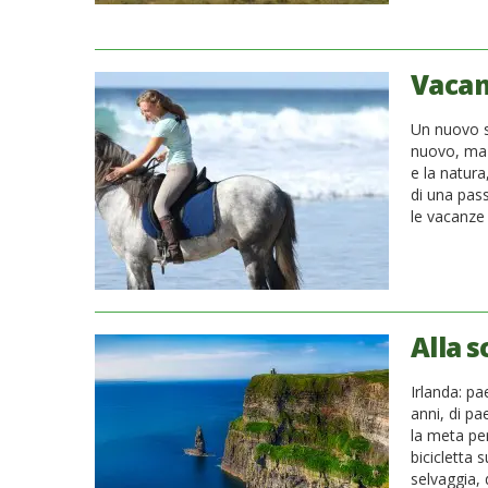
Vacanz
Un nuovo se
nuovo, ma 
e la natura
di una pass
le vacanze
Alla s
Irlanda: pa
anni, di pa
la meta per
bicicletta 
selvaggia, d