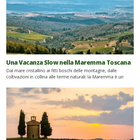
Una Vacanza Slow nella Maremma Toscana
Dal mare cristallino ai fitti boschi delle montagne, dalle
coltivazioni in collina alle terme naturali: la Maremma è un
luogo ricco e affascinante, da esplorando a piedi o in bicicletta,
scoprendo la varietà dei suoi paesaggi, ripercorrendo secoli di
storia attraverso le importanti testimonianze come le città
etrusche e le mura medicee e assaporando i […]