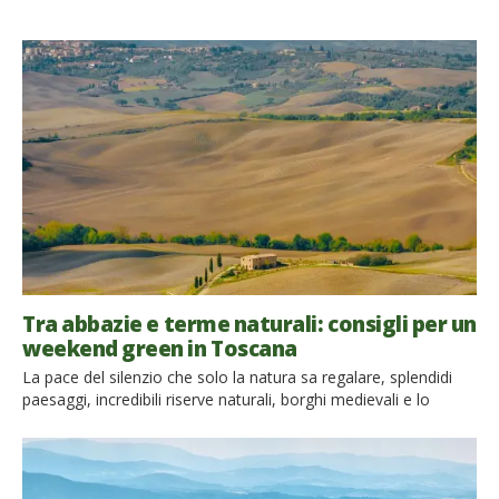
Tra abbazie e terme naturali: consigli per un
weekend green in Toscana
La pace del silenzio che solo la natura sa regalare, splendidi
paesaggi, incredibili riserve naturali, borghi medievali e lo
spettacolare Monte Amiata un vecchio vulcano, che arricchisce
tutta la sua area di sorgenti di acque calde e che d’inverno ci
offre la possibilità di sciare. Siete pronti a scoprire questo
angolo magico di Toscana durante […]