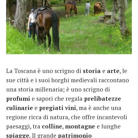
La Toscana è uno scrigno di
storia
e
arte
, le
sue città e i suoi borghi medievali raccontano
una storia millenaria; è uno scrigno di
profumi
e sapori che regala
prelibatezze
culinarie
e
pregiati
vini
, ma è anche una
regione ricca di natura, che offre incantevoli
paesaggi, tra
colline
,
montagne
e lunghe
spiagge
. Il grande
patrimonio