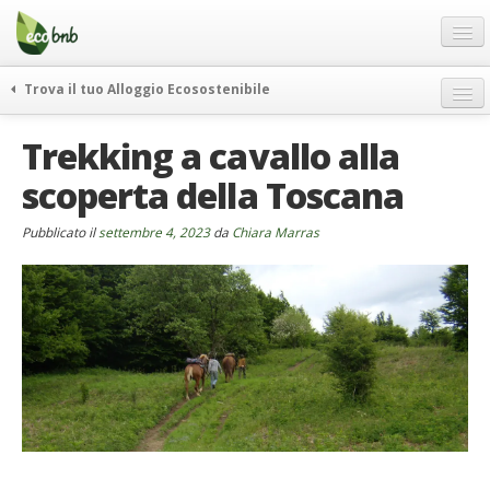
Menu
Salta
al
contenuto
Blog
Trova il tuo Alloggio Ecosostenibile
Offerte Speciali
weekend green
Trekking a cavallo alla
Regali
itinerari
scoperta della Toscana
FAQ
curiosità
vivere e viaggiare verde
Chi Siamo
Pubblicato il
settembre 4, 2023
da
Chiara Marras
news ed eventi
Partner
ecohotel
Contatti
rassegna stampa
Italiano
German
English
Spanish