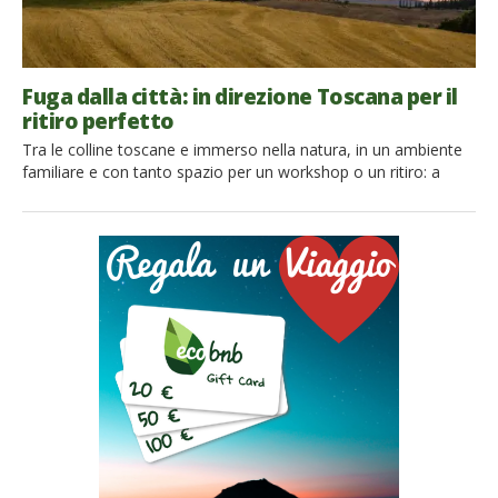
Fuga dalla città: in direzione Toscana per il
ritiro perfetto
Tra le colline toscane e immerso nella natura, in un ambiente
familiare e con tanto spazio per un workshop o un ritiro: a
Casa Cares non ci si annoia mai. Ecobnb ha intervistato
Barbara Imbergamo, la direttrice: vediamo cosa ci ha
raccontato! Nel cuore green della Toscana, a due passi da
Firenze e dalle altre città, tra gli […]