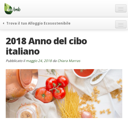
Menu
Salta
al
contenuto
Blog
Trova il tuo Alloggio Ecosostenibile
Offerte Speciali
weekend green
2018 Anno del cibo
Regali
itinerari
italiano
FAQ
curiosità
vivere e viaggiare verde
Chi Siamo
Pubblicato il
maggio 24, 2018
da
Chiara Marras
news ed eventi
Partner
ecohotel
Contatti
rassegna stampa
Italiano
German
English
Spanish