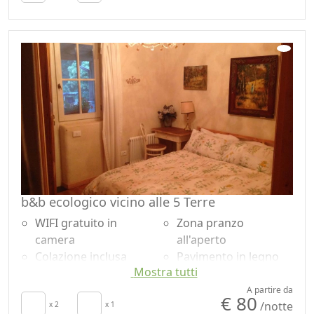
Asciugamani
Vista giardino
Lenzuola
Ingresso
indipendente
b&b ecologico vicino alle 5 Terre
WIFI gratuito in
Zona pranzo
camera
all'aperto
Colazione inclusa
Pavimento in legno
Mostra tutti
Riscaldamento
naturale
autonomo
Vasca da bagno
A partire da
€ 80
/notte
Terrazza
x 2
x 1
Giardino