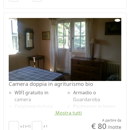
Lenzuola
Giardino
Armadio o
Vista giardino
Guardaroba
Ingresso
Divano
indipendente
Camera doppia in agriturismo bio
WIFI gratuito in
Armadio o
camera
Guardaroba
Colazione inclusa
Pavimento in legno
Mostra tutti
Riscaldamento
naturale
autonomo
Doccia
A partire da
€ 80
/notte
Terrazza
x 2 (+1)
x 1
Giardino