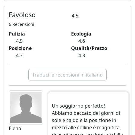
Favoloso
4.5
6 Recensioni
Pulizia
Ecologia
4.5
4.6
Posizione
Qualità/Prezzo
4.3
4.3
Traduci le recensioni in italiano
Un soggiorno perfetto!
Abbiamo beccato dei giorni di
sole e caldo e la posizione in
mezzo alle colline è magnifica,
Elena
deve piacere stare lontani dalla