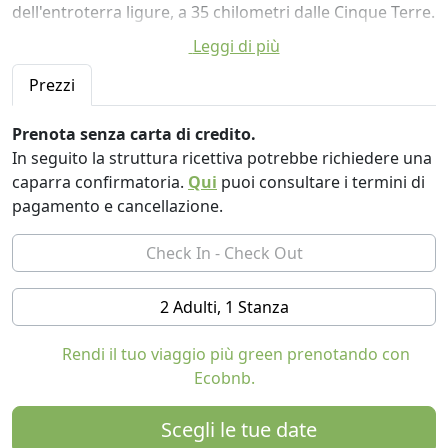
dell'entroterra ligure, a 35 chilometri dalle Cinque Terre.
Leggi di più
Le camere matrimoniali hanno bagno privato con
doccia, connessione Wi-Fi gratuita, e si affacciano sul
Prezzi
verde (alcune anche con terrazza). Potrete godere il
comfort delle pareti in paglia e dell'intonaco in argilla
Prenota senza carta di credito.
naturale.
In seguito la struttura ricettiva potrebbe richiedere una
caparra confirmatoria.
Qui
puoi consultare i termini di
Le famiglie con i bambini possono optare per
pagamento e cancellazione.
l'appartamento indipendente con cucina attrezzata.
A disposizione degli ospiti un ampio giardino, biciclette,
connessione internet gratuita e parcheggio.
2 Adulti, 1 Stanza
Ogni giorno potrete gustare la prima colazione con
torte, marmellate e miele biologici. L'agriturismo
Rendi il tuo viaggio più green prenotando con
certificato biologico produce olio d'oliva, miele, frutta e
Ecobnb.
patate.
Scegli le tue date
Il ristorante, aperto su richiesta, offre specialità locali a