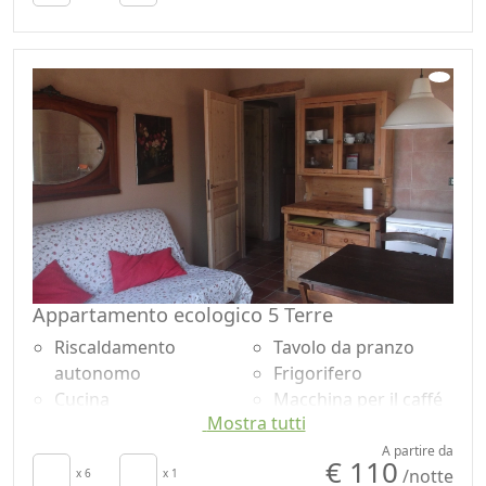
Asciugamani
Doccia
Lenzuola
Giardino
Camino
Vista giardino
Divano
Ingresso
Divano letto
indipendente
Appartamento ecologico 5 Terre
Riscaldamento
Tavolo da pranzo
autonomo
Frigorifero
Cucina
Macchina per il caffé
Mostra tutti
Angolo cottura
Zona pranzo
Soggiorno
all'aperto
A partire da
€ 110
/notte
Asciugamani
x 6
x 1
Doccia