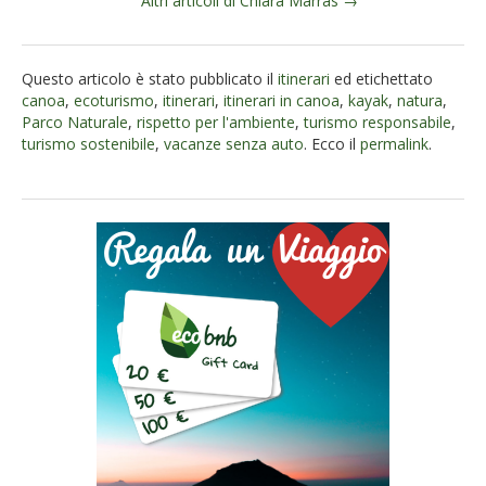
Altri articoli di Chiara Marras →
Questo articolo è stato pubblicato il
itinerari
ed etichettato
canoa
,
ecoturismo
,
itinerari
,
itinerari in canoa
,
kayak
,
natura
,
Parco Naturale
,
rispetto per l'ambiente
,
turismo responsabile
,
turismo sostenibile
,
vacanze senza auto
. Ecco il
permalink
.