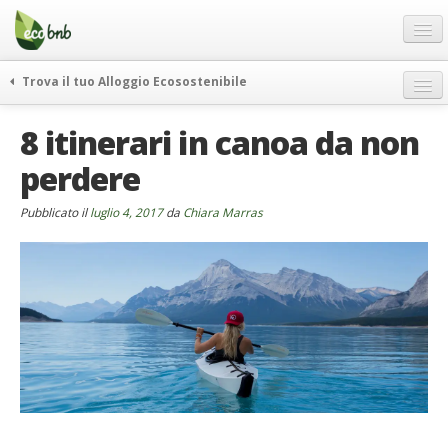
Menu
Salta
al
contenuto
Blog
Trova il tuo Alloggio Ecosostenibile
Offerte Speciali
weekend green
8 itinerari in canoa da non
Regali
itinerari
perdere
FAQ
curiosità
vivere e viaggiare verde
Chi Siamo
Pubblicato il
luglio 4, 2017
da
Chiara Marras
news ed eventi
Partner
ecohotel
Contatti
rassegna stampa
Italiano
German
English
Spanish