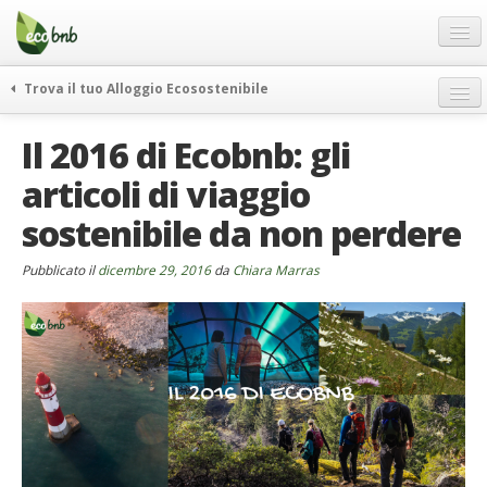
Menu
Salta
al
contenuto
Blog
Trova il tuo Alloggio Ecosostenibile
Offerte Speciali
weekend green
Il 2016 di Ecobnb: gli
Regali
itinerari
articoli di viaggio
FAQ
curiosità
sostenibile da non perdere
vivere e viaggiare verde
Chi Siamo
news ed eventi
Partner
Pubblicato il
dicembre 29, 2016
da
Chiara Marras
ecohotel
Contatti
rassegna stampa
Italiano
German
English
Spanish