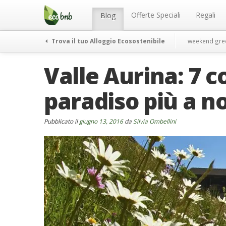
Menu
Salta
al
Offerte Speciali
Regali
Blog
contenuto
Trova il tuo Alloggio Ecosostenibile
weekend gre
Valle Aurina: 7 
paradiso più a n
Pubblicato il
giugno 13, 2016
da
Silvia Ombellini