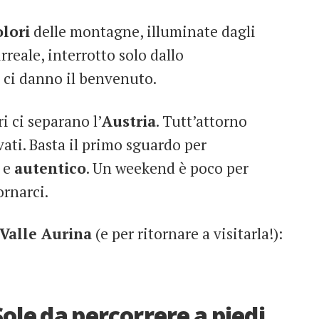
olori
delle montagne, illuminate dagli
 irreale, interrotto solo dallo
 ci danno il benvenuto.
i ci separano l’
Austria
. Tutt’attorno
evati. Basta il primo sguardo per
 e
autentico
. Un weekend è poco per
ornarci.
 Valle Aurina
(e per ritornare a visitarla!):
 Sole da percorrere a piedi