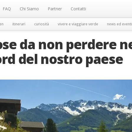
FAQ
Chi Siamo
Partner
Contatti
en
itinerari
curiosità
vivere e viaggiare verde
news ed eventi
cose da non perdere n
ord del nostro paese