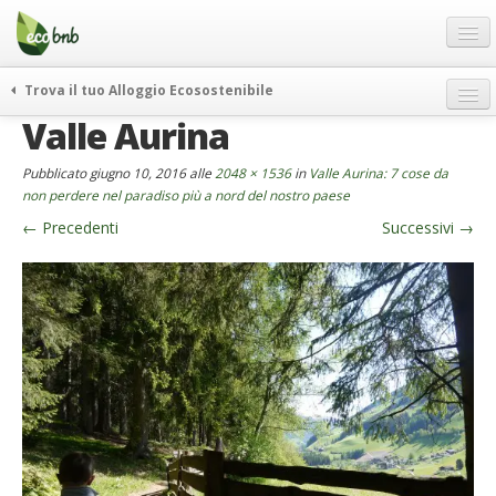
Menu
Salta
al
contenuto
Blog
Trova il tuo Alloggio Ecosostenibile
Offerte Speciali
Valle Aurina
weekend green
Regali
itinerari
Pubblicato
giugno 10, 2016
alle
2048 × 1536
in
Valle Aurina: 7 cose da
FAQ
curiosità
non perdere nel paradiso più a nord del nostro paese
←
Precedenti
Successivi
→
vivere e viaggiare verde
Chi Siamo
news ed eventi
Partner
ecohotel
Contatti
rassegna stampa
Italiano
German
English
Spanish