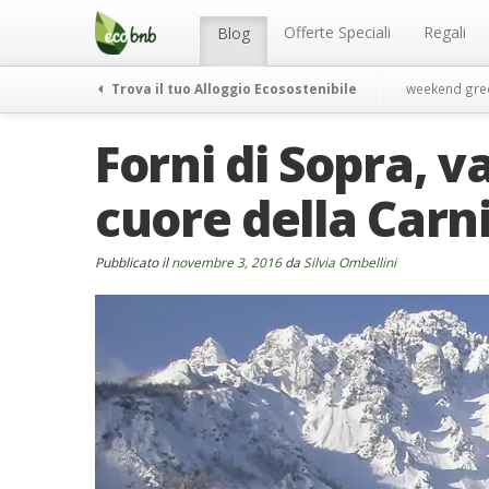
Menu
Salta
al
Offerte Speciali
Regali
Blog
contenuto
Trova il tuo Alloggio Ecosostenibile
weekend gre
Forni di Sopra, v
cuore della Carn
Pubblicato il
novembre 3, 2016
da
Silvia Ombellini