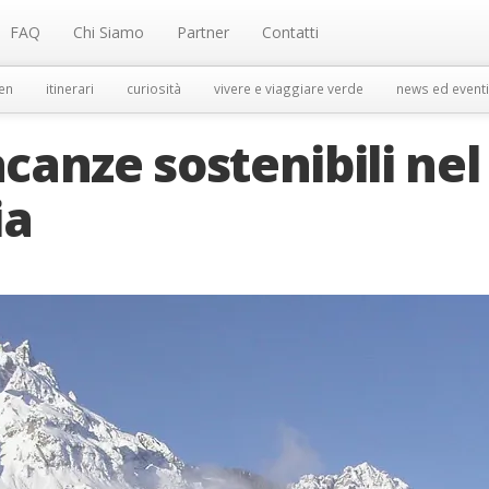
FAQ
Chi Siamo
Partner
Contatti
en
itinerari
curiosità
vivere e viaggiare verde
news ed eventi
acanze sostenibili nel
ia