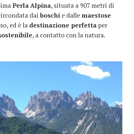
ssima
Perla
Alpina
, situata a 907 metri di
 circondata dai
boschi
e dalle
maestose
o, ed è la
destinazione perfetta
per
sostenibile
, a contatto con la natura.