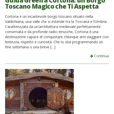
Guida Green a Cortona: un Borgo
Toscano Magico che Ti Aspetta
French
Cortona è un incantevole borgo toscano situato nella
Italiano
Valdichiana, una valle che si estende tra la Toscana e l’Umbria.
Caratterizzata da un’architettura medievale perfettamente
conservata e da profonde radici etrusche, Cortona è una
destinazione capace di conquistare chiunque ami viaggiare con
lentezza, rispetto e curiosità. Che tu stia programmando un
fine settimana o una breve […]
Continua