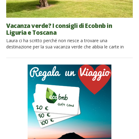
Vacanza verde? I consigli di Ecobnb in
Liguria e Toscana
Laura ci ha scritto perché non riesce a trovare una
destinazione per la sua vacanza verde che abbia le carte in
regola. Un luogo in cui possa arrivare, respirare aria buona, di
mare magari, sgranchirsi le gambe, e far sgranchire le zampe
alla sua cagnolona, far divertire la figlia e scoprire i gusti locali.
Cibo a […]