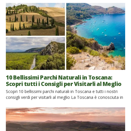
10 Bellissimi Parchi Naturali in Toscana:
Scopri tutti i Consigli per Visitarli al Meglio
Scopri 10 bellissimi parchi naturali in Toscana e tutti i nostri
consigli verdi per visitarli al meglio La Toscana è conosciuta in
tutto il mondo per i suoi borghi incantati, i bellissimi
monumenti e le iconiche gallerie d’arte…anche a cielo aperto!
Ma non dimentichiamoci che questa regione ospita anche
alcuni dei parchi naturali più belli […]