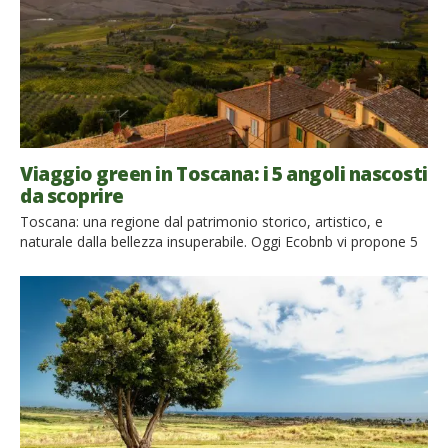
Viaggio green in Toscana: i 5 angoli nascosti
da scoprire
Toscana: una regione dal patrimonio storico, artistico, e
naturale dalla bellezza insuperabile. Oggi Ecobnb vi propone 5
dei suoi angoli più nascosti. La Toscana è paesaggio magico
dove tutto è gentile intorno, tutto è antico e nuovo. Così
Curzio Malaparte descriveva la meravigliosa Toscana, che non
smette mai di sorprendere chi sceglie di visitarla. Per […]