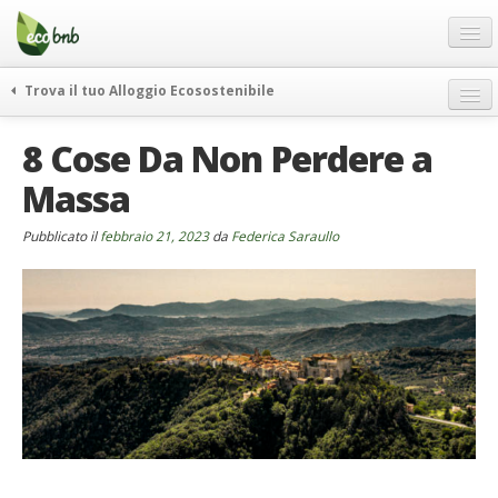
Menu
Salta
al
contenuto
Blog
Trova il tuo Alloggio Ecosostenibile
Offerte Speciali
weekend green
8 Cose Da Non Perdere a
Regali
itinerari
Massa
FAQ
curiosità
vivere e viaggiare verde
Chi Siamo
Pubblicato il
febbraio 21, 2023
da
Federica Saraullo
news ed eventi
Partner
ecohotel
Contatti
rassegna stampa
Italiano
German
English
Spanish