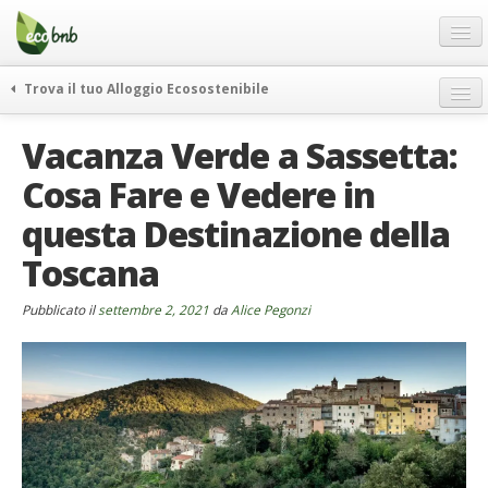
Menu
Salta
al
contenuto
Blog
Trova il tuo Alloggio Ecosostenibile
Offerte Speciali
weekend green
Vacanza Verde a Sassetta:
Regali
itinerari
Cosa Fare e Vedere in
FAQ
curiosità
questa Destinazione della
vivere e viaggiare verde
Chi Siamo
news ed eventi
Toscana
Partner
ecohotel
Contatti
Pubblicato il
settembre 2, 2021
da
Alice Pegonzi
rassegna stampa
Italiano
German
English
Spanish