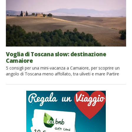
Voglia di Toscana slow: destinazione
Camaiore
5 consigli per una mini-vacanza a Camaiore, per scoprire un
angolo di Toscana meno affollato, tra uliveti e mare Partire
per un weekend eco-sostenibile in Toscana. Possibilmente in
treno, meglio ancora se in auto elettrica o in bicicletta.
Alloggiare in una fattoria tra le colline, ma versione deluxe, con
piscina e specialità a km zero: […]