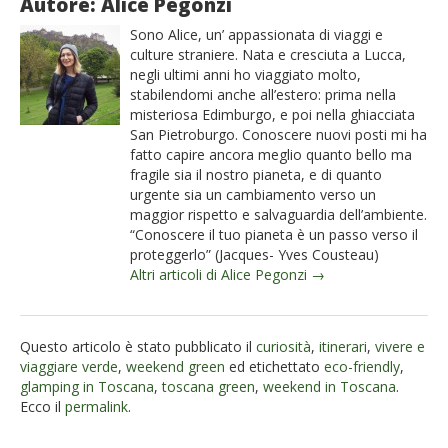
Autore: Alice Pegonzi
Sono Alice, un’ appassionata di viaggi e
culture straniere. Nata e cresciuta a Lucca,
negli ultimi anni ho viaggiato molto,
stabilendomi anche all’estero: prima nella
misteriosa Edimburgo, e poi nella ghiacciata
San Pietroburgo. Conoscere nuovi posti mi ha
fatto capire ancora meglio quanto bello ma
fragile sia il nostro pianeta, e di quanto
urgente sia un cambiamento verso un
maggior rispetto e salvaguardia dell’ambiente.
“Conoscere il tuo pianeta è un passo verso il
proteggerlo” (Jacques- Yves Cousteau)
Altri articoli di Alice Pegonzi →
Questo articolo è stato pubblicato il
curiosità
,
itinerari
,
vivere e
viaggiare verde
,
weekend green
ed etichettato
eco-friendly
,
glamping in Toscana
,
toscana green
,
weekend in Toscana
.
Ecco il
permalink
.