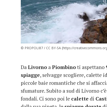
© PROPOLI87 / CC BY-SA (https://creativecommons.org/
Da
Livorno
a
Piombino
ti aspettano
spiagge
, selvagge scogliere, calette 
piccole baie romantiche che si affacc
sfumature. Subito a sud di Livorno c’è
fondali. Ci sono poi le
calette
di
Cast
dalla sua pineta, le
spiagge dorate
d