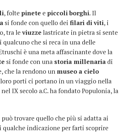
li
, folte
pinete
e
piccoli
borghi
. Il
a
si fonde con quello dei
filari di
viti
, i
o, tra le
viuzze
lastricate in pietra si sente
di qualcuno che si reca in una delle
 Etruschi è una meta affascinante dove la
te
si fonde con una
storia millenaria
di
ce, che la rendono un
museo
a cielo
 i loro porti ci portano in un viaggio nella
el IX secolo a.C. ha fondato Populonia, la
 può trovare quello che più si adatta ai
 qualche indicazione per farti scoprire