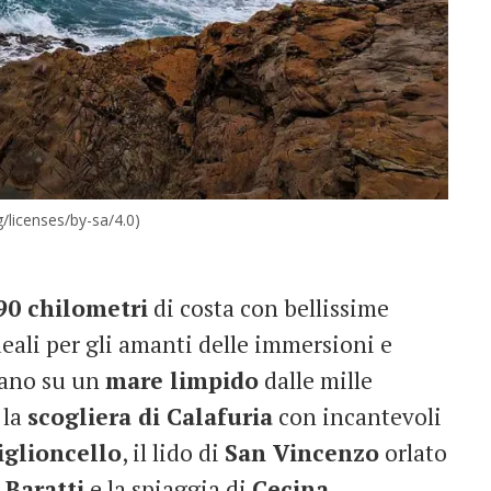
licenses/by-sa/4.0)
90 chilometri
di costa con bellissime
ideali per gli amanti delle immersioni e
iano su un
mare limpido
dalle mille
 la
scogliera di Calafuria
con incantevoli
iglioncello
, il lido di
San Vincenzo
orlato
i
Baratti
e la spiaggia di
Cecina
.