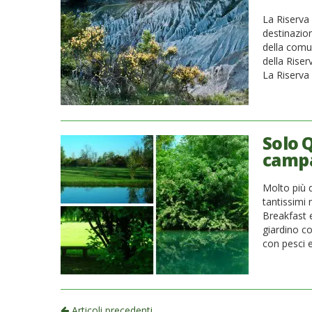
La Riserva 
destinazio
della comun
della Riser
La Riserva 
Solo Q
camp
Molto più 
tantissimi
Breakfast 
giardino co
con pesci e
Articoli precedenti