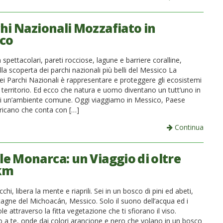
chi Nazionali Mozzafiato in
co
spettacolari, pareti rocciose, lagune e barriere coralline,
la scoperta dei parchi nazionali più belli del Messico La
ei Parchi Nazionali è rappresentare e proteggere gli ecosistemi
 territorio. Ed ecco che natura e uomo diventano un tutt’uno in
di un’ambiente comune. Oggi viaggiamo in Messico, Paese
ricano che conta con […]
Continua
le Monarca: un Viaggio di oltre
km
cchi, libera la mente e riaprili. Sei in un bosco di pini ed abeti,
tagne del Michoacán, Messico. Solo il suono dell’acqua ed i
ole attraverso la fitta vegetazione che ti sfiorano il viso.
o a te, onde dai colori arancione e nero che volano in un bosco