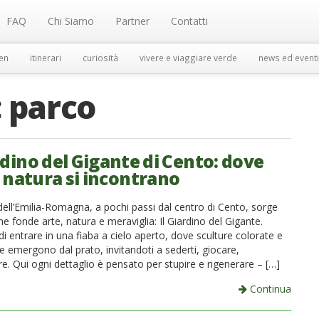
FAQ
Chi Siamo
Partner
Contatti
en
itinerari
curiosità
vivere e viaggiare verde
news ed eventi
:
parco
rdino del Gigante di Cento: dove
e natura si incontrano
dell’Emilia-Romagna, a pochi passi dal centro di Cento, sorge
e fonde arte, natura e meraviglia: Il Giardino del Gigante.
 entrare in una fiaba a cielo aperto, dove sculture colorate e
e emergono dal prato, invitandoti a sederti, giocare,
. Qui ogni dettaglio è pensato per stupire e rigenerare – […]
Continua