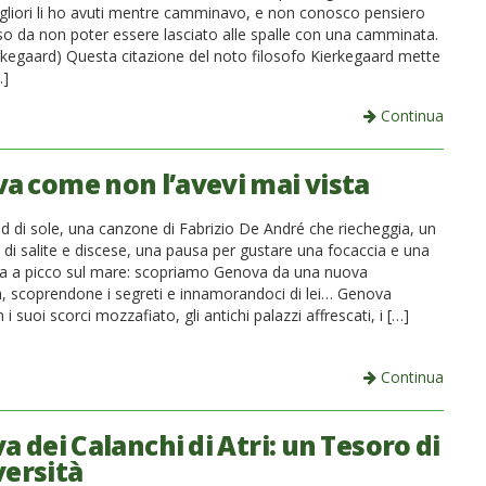
igliori li ho avuti mentre camminavo, e non conosco pensiero
so da non poter essere lasciato alle spalle con una camminata.
rkegaard) Questa citazione del noto filosofo Kierkegaard mette
…]
Continua
a come non l’avevi mai vista
 di sole, una canzone di Fabrizio De André che riecheggia, un
 di salite e discese, una pausa per gustare una focaccia e una
a a picco sul mare: scopriamo Genova da una nuova
a, scoprendone i segreti e innamorandoci di lei… Genova
 i suoi scorci mozzafiato, gli antichi palazzi affrescati, i […]
Continua
a dei Calanchi di Atri: un Tesoro di
versità