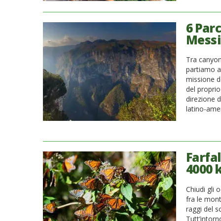
6 Par
Messi
Tra canyon 
partiamo al
missione d
del proprio
direzione 
latino-ame
Farfal
4000 
Chiudi gli o
fra le mon
raggi del s
Tutt’intorn