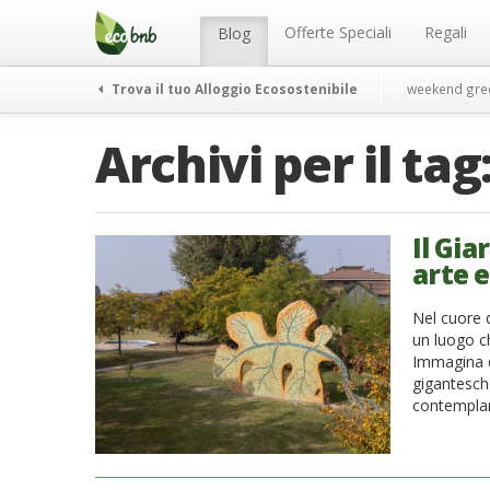
Menu
Salta
al
Offerte Speciali
Regali
Blog
contenuto
Trova il tuo Alloggio Ecosostenibile
weekend gre
Archivi per il tag
Il Gia
arte 
Nel cuore 
un luogo ch
Immagina di
gigantesch
contemplare