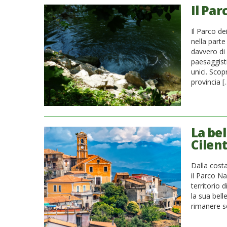
Il Par
Il Parco de
nella part
davvero di 
paesaggisti
unici. Scop
provincia [
La bel
Cilent
Dalla cost
il Parco Na
territorio 
la sua bell
rimanere s