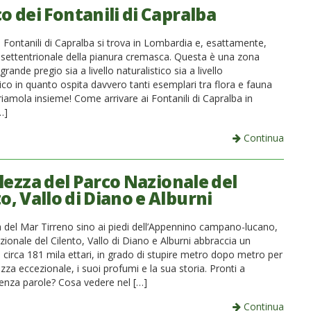
co dei Fontanili di Capralba
i Fontanili di Capralba si trova in Lombardia e, esattamente,
e settentrionale della pianura cremasca. Questa è una zona
grande pregio sia a livello naturalistico sia a livello
co in quanto ospita davvero tanti esemplari tra flora e fauna
riamola insieme! Come arrivare ai Fontanili di Capralba in
…]
Continua
lezza del Parco Nazionale del
o, Vallo di Diano e Alburni
a del Mar Tirreno sino ai piedi dell’Appennino campano-lucano,
zionale del Cilento, Vallo di Diano e Alburni abbraccia un
di circa 181 mila ettari, in grado di stupire metro dopo metro per
ezza eccezionale, i suoi profumi e la sua storia. Pronti a
enza parole? Cosa vedere nel […]
Continua