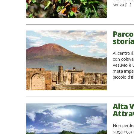
senza […]
Parco
storia
Al centro i
con coltiva
Vesuvio è 
meta imperd
piccolo d’I
Alta V
Attra
Non perder
raggiungo u