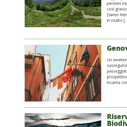
pensieri m
così gravo
(Søren Kie
in risalto [
Genov
Un weekend
susseguirsi
passeggiat
prospettiv
incanta con
Riserv
Biodi