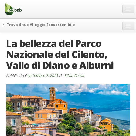
Menu
Salta
al
contenuto
Blog
Trova il tuo Alloggio Ecosostenibile
Offerte Speciali
weekend green
La bellezza del Parco
Regali
itinerari
Nazionale del Cilento,
FAQ
curiosità
Vallo di Diano e Alburni
vivere e viaggiare verde
Chi Siamo
news ed eventi
Partner
Pubblicato il
settembre 7, 2021
da
Silvia Cossu
ecohotel
Contatti
rassegna stampa
Italiano
German
English
Spanish