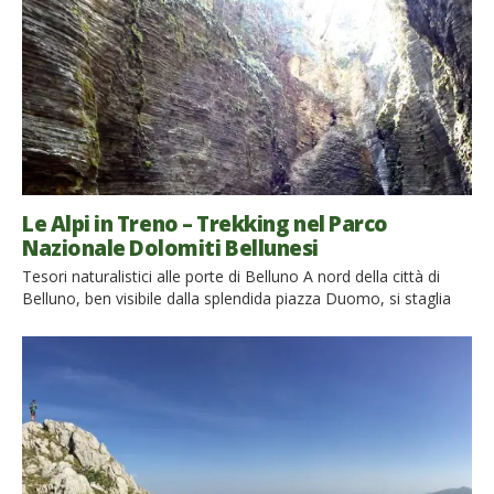
Le Alpi in Treno – Trekking nel Parco
Nazionale Dolomiti Bellunesi
Tesori naturalistici alle porte di Belluno A nord della città di
Belluno, ben visibile dalla splendida piazza Duomo, si staglia
un’affilata cresta di roccia dominata, al centro, dalla Schiara, la
cima più alta del Parco Nazionale Dolomiti Bellunesi. Questa
cresta chiude verso l’alto un’imponente parete di Dolomia, che
nulla ha da invidiare alle altre più […]