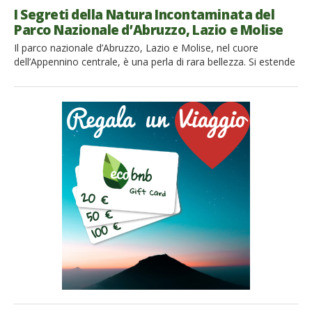
I Segreti della Natura Incontaminata del
Parco Nazionale d’Abruzzo, Lazio e Molise
Il parco nazionale d’Abruzzo, Lazio e Molise, nel cuore
dell’Appennino centrale, è una perla di rara bellezza. Si estende
per 50.000 ettari tra le regioni di Abruzzo, Lazio e Molise ed è
uno dei parchi nazionali più antichi del territorio italiano. Venne
istituito nel 1923 per salvaguardare le specie protette che
ospita come l’orso marsicano, […]