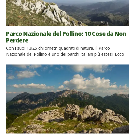
Parco Nazionale del Pollino: 10 Cose da Non
Perdere
Con i suoi 1.925 chilometri quadrati di natura, il Parco
Nazionale del Pollino è uno dei parchi Italiani più estesi. Ecco
10 cose che probabilmente non conoscevi e che vale davvero
la pena scoprire Nel Parco Naturale del Pollino puoi trovare
piante uniche e numerose specie di animali, per non parlare
degli antichi borghi e dei pittoreschi […]