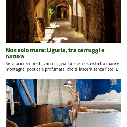
Non solo mare: Liguria, tra carruggi e
natura
Se vuoi innamorarti, vai in Liguria. Una terra stretta tra mare e
montagne, poetica e profumata, che ti lascerà senza fiato. È
la Liguria terra leggiadra. Il sasso ardente, l’argilla pulita,
s’avvivano di pampini al sole. È gigante l’ulivo. A primavera
appar dovunque la mimosa effimera. Ombra e sole s’alternano
per quelle fondi valli che si […]