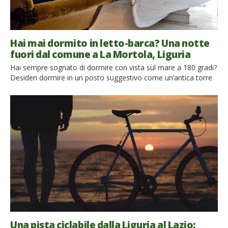
Hai mai dormito in letto-barca? Una notte
fuori dal comune a La Mortola, Liguria
Hai sempre sognato di dormire con vista sul mare a 180 gradi?
Desideri dormire in un posto suggestivo come un’antica torre
di avvistamento? Cerchi una vacanza di relax, in mezzo a un
enorme giardino botanico e poche persone all’orizzonte? Ami
le barche? E se ti dicessi che, in un angolo paradisiaco della
Liguria, puoi trovare […]
Una pista ciclabile dalla Liguria al Lazio: