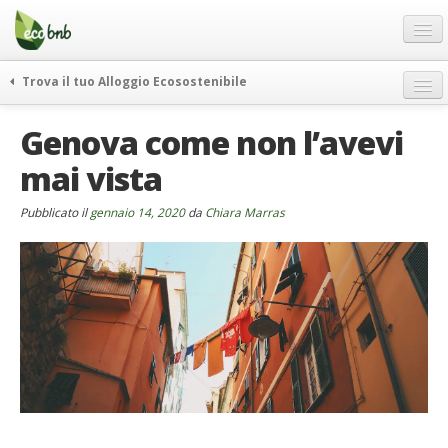
Menu
Salta
al
contenuto
Blog
Trova il tuo Alloggio Ecosostenibile
Offerte Speciali
weekend green
Genova come non l’avevi
Regali
itinerari
mai vista
FAQ
curiosità
vivere e viaggiare verde
Chi Siamo
Pubblicato il
gennaio 14, 2020
da
Chiara Marras
news ed eventi
Partner
ecohotel
Contatti
rassegna stampa
Italiano
German
English
Spanish