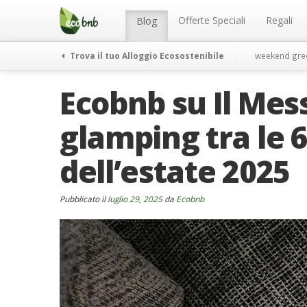
Menu
Salta
al
Offerte Speciali
Regali
Blog
contenuto
Trova il tuo Alloggio Ecosostenibile
weekend gre
Ecobnb su Il Mess
glamping tra le 
dell’estate 2025
Pubblicato il
luglio 29, 2025
da
Ecobnb