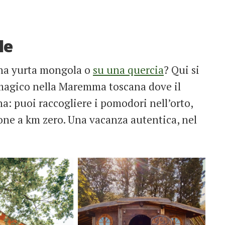
le
una yurta mongola o
su una quercia
? Qui si
magico nella Maremma toscana dove il
a: puoi raccogliere i pomodori nell’orto,
ione a km zero. Una vacanza autentica, nel