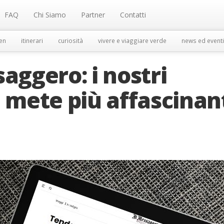
FAQ
Chi Siamo
Partner
Contatti
en
itinerari
curiosità
vivere e viaggiare verde
news ed eventi
aggero: i nostri
6 mete più affascinan