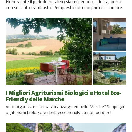
Nonostante il periodo natalizio sia un periodo di festa, porta
con sé tanto trambusto. Per questo tutti noi prima di tornare
alla vita di tutti giorni, sentiamo di meritarci ancora qualche
giorno di relax e riposo. Se sei alla ricerca di un po’ di pace per
ricaricarti prima di tornare alla tua routine, non puoi […]
I Migliori Agriturismi Biologici e Hotel Eco-
Friendly delle Marche
Vuoi organizzare la tua vacanza green nelle Marche? Scopri gli
agriturismi biologici e i bnb eco-friendly da non perdere!
La sostenibilità è un tema sempre più importante, anche
quando viaggiamo. Se cerchi una vacanza immersa nella
natura le Marche sono una destinazione ideale: in questa