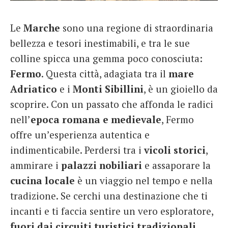
French
Le
Marche
sono una regione di straordinaria
Italiano
bellezza e tesori inestimabili, e tra le sue
colline spicca una gemma poco conosciuta:
Fermo
. Questa città, adagiata tra il
mare
Adriatico
e i
Monti
Sibillini
, è un gioiello da
scoprire. Con un passato che affonda le radici
nell’
epoca romana e medievale
, Fermo
offre un’esperienza autentica e
indimenticabile. Perdersi tra i
vicoli
storici
,
ammirare i
palazzi
nobiliari
e assaporare la
cucina
locale
è un viaggio nel tempo e nella
tradizione. Se cerchi una destinazione che ti
incanti e ti faccia sentire un vero esploratore,
fuori dai circuiti turistici tradizionali
,