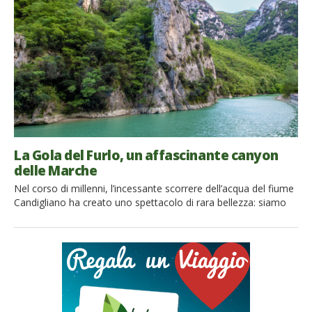
regione troverai infatti luoghi ameni e incontaminati, scogliere
a picco sul mare, paesaggi […]
La Gola del Furlo, un affascinante canyon
delle Marche
Nel corso di millenni, l’incessante scorrere dell’acqua del fiume
Candigliano ha creato uno spettacolo di rara bellezza: siamo
nelle Marche, davanti alla Gola del Furlo. Si tratta di un
meraviglioso e imperdibile canyon. La Gola del Furlo si trova
lungo l’originale tracciato della Via Flaminia, tra il Monte
Pietralata e il monte Paganuccio. Lo spettacolo […]