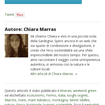
Tweet
Autore: Chiara Marras
Mi chiamo Chiara e vivo in una piccola isola
della Sardegna. Spero ancora in un web che
sia spazio di condivisione e divulgazione, e
credo che l’eco-sostenibilità sia una sfida
imprescindibile del nostro tempo. Per questo,
amo raccontare il viaggio come un’esperienza
autentica, in armonia con la natura e le
culture locali.
Altri articoli di Chiara Marras →
Questo articolo è stato pubblicato il
itinerari
,
weekend green
ed etichettato
ecoturismo
,
Fermo
,
Italia
,
luoghi segreti
,
Marche
,
mare
,
mare Adriatico
,
montagna
,
Monti Sibillini
,
natura
,
Parco Nazionale
,
turismo sostenibile
. Ecco il
permalink
.