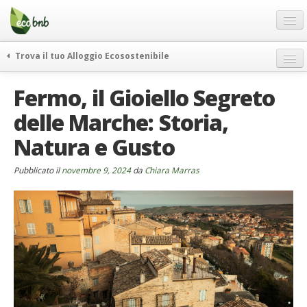
Menu
Salta
al
contenuto
Blog
Trova il tuo Alloggio Ecosostenibile
Offerte Speciali
weekend green
Fermo, il Gioiello Segreto
Regali
itinerari
delle Marche: Storia,
FAQ
curiosità
Natura e Gusto
vivere e viaggiare verde
Chi Siamo
news ed eventi
Partner
Pubblicato il
novembre 9, 2024
da
Chiara Marras
ecohotel
Contatti
rassegna stampa
Italiano
German
English
Spanish