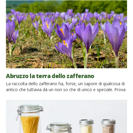
anche qui da noi in Italia. Lo ‘Shirin-Yoku‘ ha origine in
Giappone ed è una terapia per l’equilibrio interiore che è nata
[…]
Abruzzo la terra dello zafferano
La raccolta dello zafferano ha, forse, un sapore di qualcosa di
antico che tuttavia dà un non so che di unico e speciale. Prova
ne è l’Abruzzo che è la terra dello Zafferano. Dagli stimmi allo
zafferano che mettiamo in tavola Nella pianura di Navelli, in
Abruzzo, ogni autunno è ormai una tradizione la raccolta […]