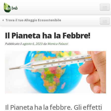
Menu
Salta
al
contenuto
Blog
Trova il tuo Alloggio Ecosostenibile
Offerte Speciali
weekend green
Il Pianeta ha la Febbre!
Regali
itinerari
FAQ
curiosità
Pubblicato il
agosto 6, 2023
da
Monica Palazzi
vivere e viaggiare verde
Chi Siamo
news ed eventi
Partner
ecohotel
Contatti
rassegna stampa
Italiano
German
English
Il Pianeta ha la febbre. Gli effetti
Spanish