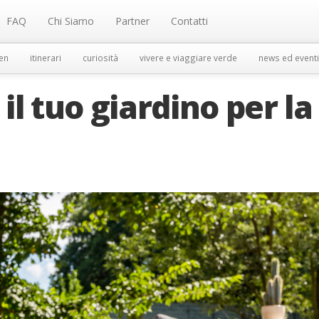
FAQ
Chi Siamo
Partner
Contatti
en
itinerari
curiosità
vivere e viaggiare verde
news ed eventi
l tuo giardino per la