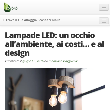
Menu
Salta
al
contenuto
Blog
Trova il tuo Alloggio Ecosostenibile
Offerte Speciali
weekend green
Lampade LED: un occhio
Regali
itinerari
all’ambiente, ai costi… e al
FAQ
curiosità
design
vivere e viaggiare verde
Chi Siamo
news ed eventi
Partner
Pubblicato il
giugno 13, 2016
da
redazione viaggiverdi
ecohotel
Contatti
rassegna stampa
Italiano
German
English
Spanish