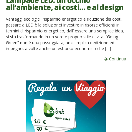
Lampade LED: un occhio
all’ambiente, ai costi… e al design
French
Vantaggi ecologici, risparmio energetico e riduzione dei costi…
Italiano
passare a LED è la soluzione! Investire in risorse efficienti in
termini di risparmio energetico, dall’ essere una semplice idea,
si sta trasformando in un vero e proprio stile di vita. “Going
Green” non è una passeggiata, anzi. Implica dedizione ed
impegno, a volte anche un esborso economico che […]
Continua