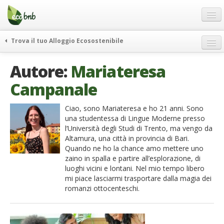
Menu
Salta
al
contenuto
Blog
Trova il tuo Alloggio Ecosostenibile
Offerte Speciali
weekend green
Autore:
Mariateresa
Regali
itinerari
Campanale
FAQ
curiosità
vivere e viaggiare verde
Chi Siamo
Ciao, sono Mariateresa e ho 21 anni. Sono
una studentessa di Lingue Moderne presso
news ed eventi
Partner
l’Università degli Studi di Trento, ma vengo da
ecohotel
Altamura, una città in provincia di Bari.
Contatti
Quando ne ho la chance amo mettere uno
rassegna stampa
zaino in spalla e partire all’esplorazione, di
Italiano
luoghi vicini e lontani. Nel mio tempo libero
mi piace lasciarmi trasportare dalla magia dei
German
romanzi ottocenteschi.
English
Spanish