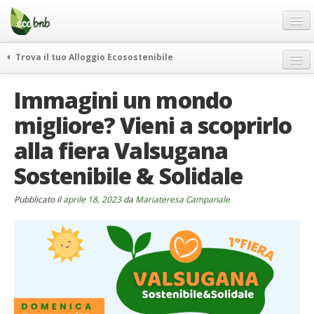
Menu
Salta
al
contenuto
Blog
Trova il tuo Alloggio Ecosostenibile
Offerte Speciali
weekend green
Immagini un mondo
Regali
itinerari
migliore? Vieni a scoprirlo
FAQ
curiosità
alla fiera Valsugana
vivere e viaggiare verde
Chi Siamo
news ed eventi
Sostenibile & Solidale
Partner
ecohotel
Contatti
Pubblicato il
aprile 18, 2023
da
Mariateresa Campanale
rassegna stampa
Italiano
German
English
Spanish