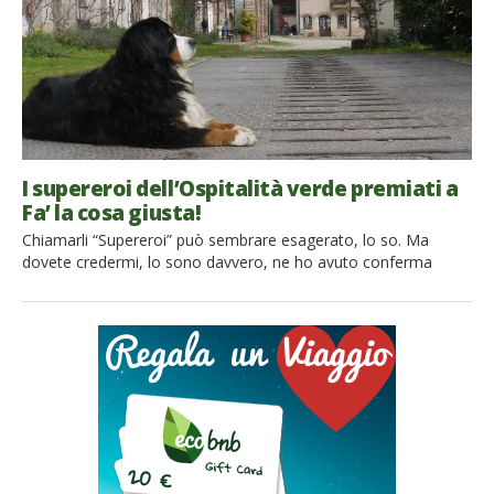
I supereroi dell’Ospitalità verde premiati a
Fa’ la cosa giusta!
Chiamarli “Supereroi” può sembrare esagerato, lo so. Ma
dovete credermi, lo sono davvero, ne ho avuto conferma
conoscendoli di persona a Milano. Sono persone semplici e
colte, papà di 5 figli o imprenditrici agricole super toste, che
hanno dedicato la loro vita alla Terra e all’Ospitalità. Le loro
strutture ricettive hanno pareti in paglia e argilla, […]