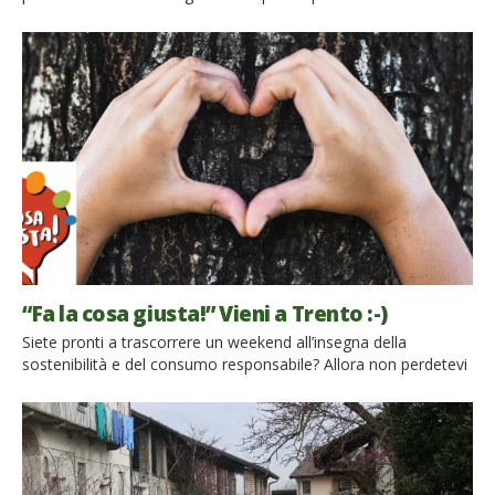
dai piccoli produttori biologici, per migliorare il mondo
attraverso la spesa. La buona notizia è che dal 2008 ad oggi (in
soli 6 anni) i Gas sono aumentati del 400 per cento! A dirlo è
una ricerca di Coldiretti e Censis. In […]
“Fa la cosa giusta!” Vieni a Trento :-)
Siete pronti a trascorrere un weekend all’insegna della
sostenibilità e del consumo responsabile? Allora non perdetevi
l’occasione di partecipare alla XIV edizione di Fa la cosa giusta!
Trento Dal 26 al 28 ottobre 2018 si terrà la XIV edizione di Fa
la cosa giusta! Trento, fiera mercato del consumo
responsabile che unisce la sostenibilità all’innovazione. […]