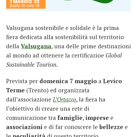
French
Italiano
Valsugana sostenibile e solidale è la prima
fiera dedicata alla sostenibilità sul territorio
della
Valsugana
, una delle prime destinazioni
al mondo ad ottenere la certificazioe
Global
Sustainable Tourism
.
Prevista per
domenica 7 maggio
a
Levico
Terme
(Trento) ed organizzata
dall’associazione
L’Ortazzo
, la fiera ha
l’obiettivo di creare una rete di
comunicazione tra
famiglie
,
imprese
e
associazioni
e di far conoscere le
bellezze
e
le
peculiarità
di questo territorio.